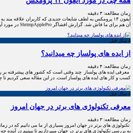
همه چی در مورد آیفون ۱۴ پرومکس
زمان مطالعه:
۳
دقیقه
آن هم برای ما فاش شد. گزارش افشاگر ShrimpApplePro در مورد آیفون ۱۴ پرومکس ShrimpApplePro اولین کسی بود که در […]
4 سال قبل
از ایده های پولساز چه میدانید؟
زمان مطالعه:
۴
دقیقه
معرفی ایده های پولساز چند وقتی است که کشور های پیشرفته بر رو
کسب و کار های ایده های پولساز است. در این مقاله سعی کردیم تا چن
4 سال قبل
معرفی تکنولوژی های برتر در جهان امروز
زمان مطالعه:
۳
دقیقه
تکنولوژی های برتر در جهان امروز بسیاری از ما می دانیم که در زمان
به بررسی تکنولوژی های برتر در جهان میپردازیم تا ببینیم در آینده چه