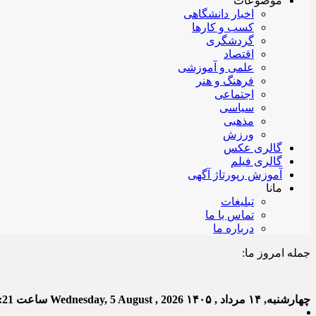
موضوعات
اخبار دانشگاهی
کسب و کارها
گردشگری
اقتصاد
علمی و آموزشی
فرهنگ و هنر
اجتماعی
سیاسی
مذهبی
ورزش
گالری عکس
گالری فیلم
آموزش رپورتاژ آگهی
مانا
تبلیغات
تماس با ما
درباره ما
جمله امروز ما:
خدا به
چهارشنبه, ۱۴ مرداد , ۱۴۰۵
Wednesday, 5 August , 2026
ساعت
:22