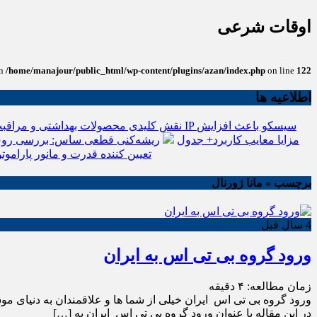
اوقات شرعی
in
/home/manajour/public_html/wp-content/plugins/azan/index.php
on line
122
اطلاعیه ها
نقش کلیدی محصولات بهداشتی و مراقبت
انواع باتری یو پی اس(ups)+مزایا معایب کاربرد+ جدول
ریشه‌کنی قطعی ساس: بررسی روش
تعیین کننده قدرت و مانور پاراموتو
برچسب » مانا ژورنال
4 سال قبل
ورود گروه بی تی اس به ایران
زمان مطالعه:
۴
دقیقه
در این مقاله با عنوان ورود گروه بی تی اس ایران به […]