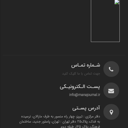
شـماره تمـاس
جهت تماس با ما کلیک کنید
پسـت الـکترونیـکی
info@manajournal.ir
آدرس پسـتی
دفتر مرکزی : تبریز، چهار راه منصور به طرف مارالان، نرسیده
به فدک، پلاک25 دفتر تهران : تهران، پاستور جدید، ساختمان
فرهنگ، پلاک 145، طبقه دوم