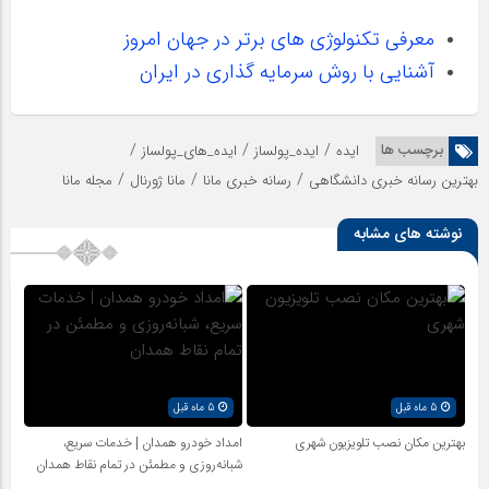
معرفی تکنولوژی های برتر در جهان امروز
آشنایی با روش سرمایه گذاری در ایران
/
/
/
برچسب ها
ایده
ایده_پولساز
ایده_های_پولساز
/
/
/
بهترین رسانه خبری دانشگاهی
رسانه خبری مانا
مانا ژورنال
مجله مانا
نوشته های مشابه
5 ماه قبل
5 ماه قبل
بهترین مکان نصب تلویزیون شهری
امداد خودرو همدان | خدمات سریع،
شبانه‌روزی و مطمئن در تمام نقاط همدان