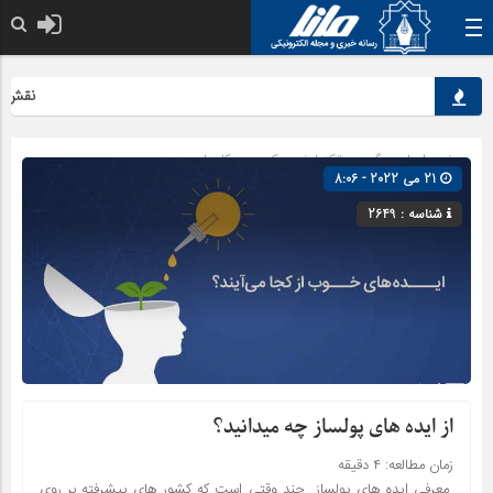
نقش کلید
صفحه اصلی
» گروه »
تکنولوژی
»
کسب و کارها
21 می 2022 - 8:06
شناسه : 2649
از ایده های پولساز چه میدانید؟
زمان مطالعه:
۴
دقیقه
معرفی ایده های پولساز چند وقتی است که کشور های پیشرفته بر روی