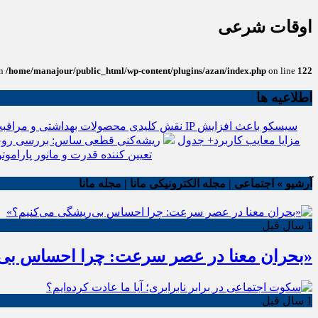
اوقات شرعی
in
/home/manajour/public_html/wp-content/plugins/azan/index.php
on line
122
اطلاعیه ها
نقش کلیدی محصولات بهداشتی و مراقبت
انواع باتری یو پی اس(ups)+مزایا معایب کاربرد+ جدول
ریشه‌کنی قطعی ساس: بررسی روش
تعیین کننده قدرت و مانور پاراموتو
آرشیو » اجتماعی | مجله الکترونیکی مانا | مجله مانا
1 سال قبل
«بحران معنا در عصر سرعت: چرا احساس بی‌
1 سال قبل