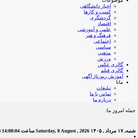
موضوعات
اخبار دانشگاهی
کسب و کارها
گردشگری
اقتصاد
علمی و آموزشی
فرهنگ و هنر
اجتماعی
سیاسی
مذهبی
ورزش
گالری عکس
گالری فیلم
آموزش رپورتاژ آگهی
مانا
تبلیغات
تماس با ما
درباره ما
جمله امروز ما:
خدا به
شنبه, ۱۷ مرداد , ۱۴۰۵
Saturday, 8 August , 2026
ساعت
14:08:05
تع