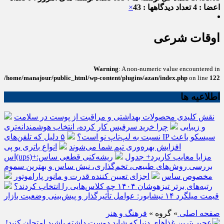
اعضا : 4
تعداد دیدگاهها : 43
×
اوقات شرعی
Warning
: A non-numeric value encountered in
/home/manajour/public_html/wp-content/plugins/azan/index.php
on line
122
اطلاعیه ها
نقش کلیدی محصولات بهداشتی و مراقبت از پوست در سلامت
و زیبایی
چرا خرید سرفیس کار کرده، انتخاب هوشمندانه‌تری
نسبت به لپ‌تاپ نو است؟
۵ دلیل که تلفن‌های IP سیسکو باعث
افزایش بهره‌وری تیم شما می‌شوند
انواع باتری یو پی
اس(ups)+مزایا معایب کاربرد+ جدول
ریشه‌کنی قطعی ساس:
بررسی روش‌های طبیعی، تخم‌گذاری، نیش ساس و بهترین سموم
مخصوص ساس
اجزای تعیین کننده قدرت و مانور پاراموتور
رتبه‌های برتر تیزهوشان ۱۴۰۴ چه کلاس‌هایی را انتخاب کردند؟
قیمت میلگرد ۱۴ نیشابور: عوامل تأثیرگذار و پیش‌بینی وضعیت بازار
صفحه اصلی
» گروه »
فرهنگ و هنر