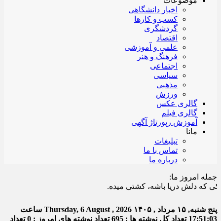
موضوعات
اخبار دانشگاهی
کسب و کارها
گردشگری
اقتصاد
علمی و آموزشی
فرهنگ و هنر
اجتماعی
سیاسی
مذهبی
ورزش
گالری عکس
گالری فیلم
آموزش رپورتاژ آگهی
مانا
تبلیغات
تماس با ما
درباره ما
جمله امروز ما:
لش دریا باشه، کشتی میده.
پنج شنبه, ۱۵ مرداد , ۱۴۰۵
Thursday, 6 August , 2026
ساعت
17:51:04
تعداد کل نوشته ها : 695
تعداد نوشته های امروز : 0
تعداد