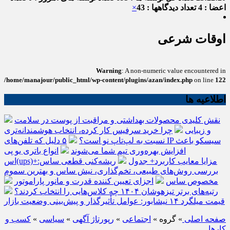
اعضا : 4
تعداد دیدگاهها : 43
×
اوقات شرعی
Warning
: A non-numeric value encountered in
/home/manajour/public_html/wp-content/plugins/azan/index.php
on line
122
اطلاعیه ها
نقش کلیدی محصولات بهداشتی و مراقبت از پوست در سلامت
و زیبایی
چرا خرید سرفیس کار کرده، انتخاب هوشمندانه‌تری
نسبت به لپ‌تاپ نو است؟
۵ دلیل که تلفن‌های IP سیسکو باعث
افزایش بهره‌وری تیم شما می‌شوند
انواع باتری یو پی
اس(ups)+مزایا معایب کاربرد+ جدول
ریشه‌کنی قطعی ساس:
بررسی روش‌های طبیعی، تخم‌گذاری، نیش ساس و بهترین سموم
مخصوص ساس
اجزای تعیین کننده قدرت و مانور پاراموتور
رتبه‌های برتر تیزهوشان ۱۴۰۴ چه کلاس‌هایی را انتخاب کردند؟
قیمت میلگرد ۱۴ نیشابور: عوامل تأثیرگذار و پیش‌بینی وضعیت بازار
صفحه اصلی
» گروه »
اجتماعی
»
رپورتاژ آگهی
»
سیاسی
»
کسب و
کارها