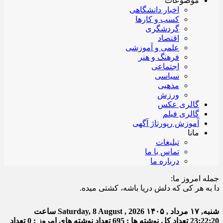
موضوعات
اخبار دانشگاهی
کسب و کارها
گردشگری
اقتصاد
علمی و آموزشی
فرهنگ و هنر
اجتماعی
سیاسی
مذهبی
ورزش
گالری عکس
گالری فیلم
آموزش رپورتاژ آگهی
مانا
تبلیغات
تماس با ما
درباره ما
جمله امروز ما:
 هر کی که دلش دریا باشه، کشتی میده.
شنبه, ۱۷ مرداد , ۱۴۰۵
Saturday, 8 August , 2026
ساعت
23:22:21
تعداد کل نوشته ها : 695
تعداد نوشته های امروز : 0
تعداد