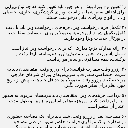
۱٫ تعیین نوع ویزا: پیش از هر چیز، باید تعیین کنید که چه نوع ویزایی
برای اهداف سفر شما نیاز است. ویزای گردشگری، تجاری، تحصیلی
و … از انواع ویزاهای قابل درخواست هستند.
۲٫ تکمیل فرم درخواست ویزا: فرم‌های درخواست ویزا باید با دقت
کامل تکمیل شوند. این فرم‌ها معمولاً بر روی وب‌سایت سفارت یا
در پورتال‌ خدمات ویزا وجود دارند.
۳٫ ارائه مدارک لازم: مدارکی که برای درخواست ویزا نیاز است
شامل پاسپورت معتبر، نامه پذیرش یا دعوتنامه، بلیط رفت و
برگشت، بیمه مسافرتی و سایر موارد است.
۴٫ رزرو وقت سفارت فرانسه: برای رزرو وقت، متقاضیان باید به
سایت اختصاصی سفارت یا سرویس‌های ویزای شرکای خارجی
مراجعه کنند. رزرو وقت معمولاً باید حداقل چند هفته پیش از تاریخ
مورد نظر برای سفر صورت بگیرد.
۵٫ پرداخت هزینه‌های ویزا: متقاضیان باید هزینه‌های مربوط به صدور
ویزا را پرداخت کنند. این هزینه‌ها بر اساس نوع ویزا و طول مدت
اعتبار آن متغیر است.
۶٫ مصاحبه: بعد از رزرو وقت، شما باید برای یک مصاحبه حضوری
در سفارت یا کنسولگری فرانسه حاضر شوید. در طی مصاحبه،
ممکن است درباره اهداف سفر، شرایط مالی و جنبه‌های دیگر