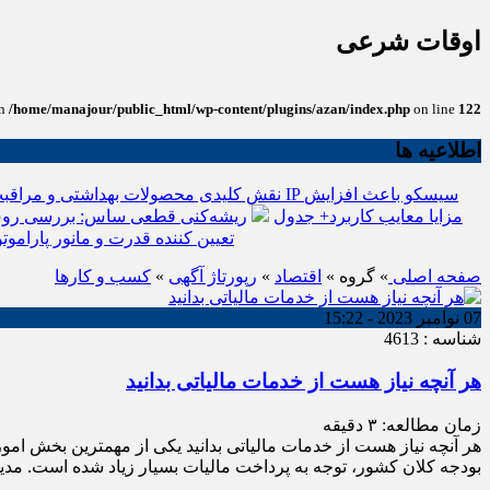
اوقات شرعی
in
/home/manajour/public_html/wp-content/plugins/azan/index.php
on line
122
اطلاعیه ها
نقش کلیدی محصولات بهداشتی و مراقبت
انواع باتری یو پی اس(ups)+مزایا معایب کاربرد+ جدول
ریشه‌کنی قطعی ساس: بررسی روش
تعیین کننده قدرت و مانور پاراموتو
صفحه اصلی
» گروه »
اقتصاد
»
رپورتاژ آگهی
»
کسب و کارها
07 نوامبر 2023 - 15:22
شناسه : 4613
هر آنچه نیاز هست از خدمات مالیاتی بدانید
زمان مطالعه:
۳
دقیقه
هر آنچه نیاز هست از خدمات مالیاتی بدانید یکی از مهمترین بخش ام
بودجه کلان کشور، توجه به پرداخت مالیات بسیار زیاد شده است. م