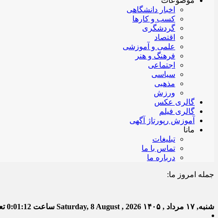
موضوعات
اخبار دانشگاهی
کسب و کارها
گردشگری
اقتصاد
علمی و آموزشی
فرهنگ و هنر
اجتماعی
سیاسی
مذهبی
ورزش
گالری عکس
گالری فیلم
آموزش رپورتاژ آگهی
مانا
تبلیغات
تماس با ما
درباره ما
جمله امروز ما:
خدا ب
شنبه, ۱۷ مرداد , ۱۴۰۵
Saturday, 8 August , 2026
ساعت
0:01:13
تعد