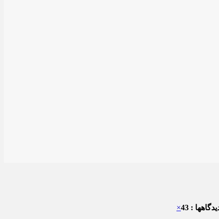
دگاهها : 43
×