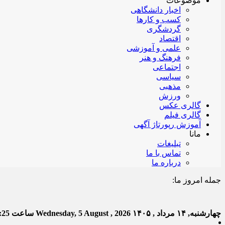
موضوعات
اخبار دانشگاهی
کسب و کارها
گردشگری
اقتصاد
علمی و آموزشی
فرهنگ و هنر
اجتماعی
سیاسی
مذهبی
ورزش
گالری عکس
گالری فیلم
آموزش رپورتاژ آگهی
مانا
تبلیغات
تماس با ما
درباره ما
جمله امروز ما:
خدا به
چهارشنبه, ۱۴ مرداد , ۱۴۰۵
Wednesday, 5 August , 2026
ساعت
:26