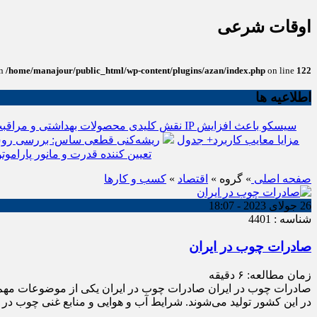
اوقات شرعی
in
/home/manajour/public_html/wp-content/plugins/azan/index.php
on line
122
اطلاعیه ها
نقش کلیدی محصولات بهداشتی و مراقبت
انواع باتری یو پی اس(ups)+مزایا معایب کاربرد+ جدول
ریشه‌کنی قطعی ساس: بررسی روش
تعیین کننده قدرت و مانور پاراموتو
صفحه اصلی
» گروه »
اقتصاد
»
کسب و کارها
26 جولای 2023 - 18:07
شناسه : 4401
صادرات چوب در ایران
زمان مطالعه:
۶
دقیقه
صادرات چوب در ایران صادرات چوب در ایران یکی از موضوعات مهم د
در این کشور تولید می‌شوند. شرایط آب و هوایی و منابع غنی چوب در ا