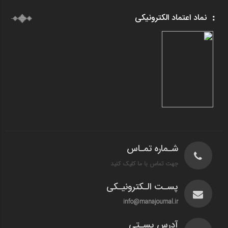
نماد اعتماد الکترونیکی
شـماره تمـاس
جهت تماس با ما کلیک کنید
پسـت الـکترونیـکی
info@manajournal.ir
آدرس پسـتی