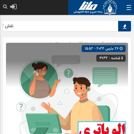
نقش کلیدی م
صفحه اصلی
» گروه »
رپورتاژ آگهی
»
کسب و کارها
26 مارس 2024 - 15:52
شناسه : 4932