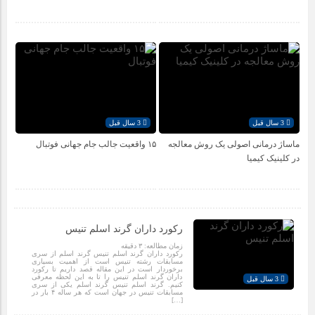
رتبه‌های برتر تیزهوشان ۱۴۰۴ چه کلاس‌هایی را انتخاب کردند؟
قیمت میلگرد ۱۴ نیشابور: عوامل تأثیرگذار و پیش‌بینی وضعیت
بازار
3 سال قبل
3 سال قبل
ماساژ درمانی اصولی یک روش معالجه
۱۵ واقعیت جالب جام جهانی فوتبال
در کلینیک کیمیا
رکورد داران گرند اسلم تنیس
زمان مطالعه:
۳
دقیقه
رکورد داران گرند اسلم تنیس گرند اسلم از سری
مسابقات رشته تنیس است از اهمیت بسیاری
برخوردار است در این مقاله قصد داریم تا رکورد
داران گرند اسلم تنیس را تا به این لحظه معرفی
3 سال قبل
کنیم. گرند اسلم تنیس گرند اسلم یکی از سری
مسابقات تنیس در جهان است که هر ساله ۴ بار در
[…]