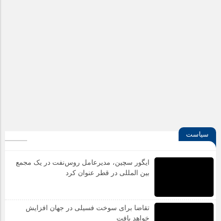
شـماره تمـاس
جهت تماس با ما کلیک کنید
پسـت الـکترونیـکی
info@manajournal.ir
آدرس پسـتی
دفتر مرکزی : تبریز، چهار راه منصور به طرف مارالان،
نرسیده به فدک، پلاک25 دفتر تهران : تهران، پاستور جدید،