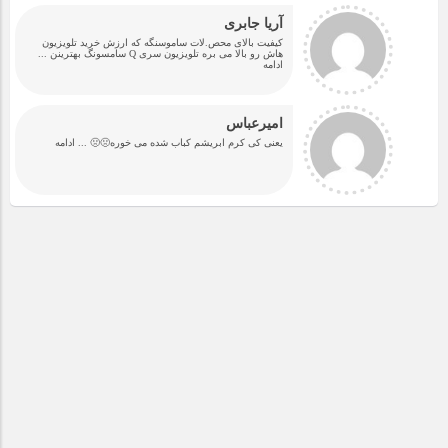
آریا جابری
کیفیت بالای محص.لات ساموسنگه که ارزش خرید تلویزیون
هاش رو بالا می بره تلویزیون سری Q سامسونگ بهترینن
...
ادامه
امیرعباس
یعنی کی کرم ابریشم کباب شده می خوره🤢🤢
... ادامه
سیاست
ایگور سچین، مدیرعامل روس‌نفت در یک مجمع