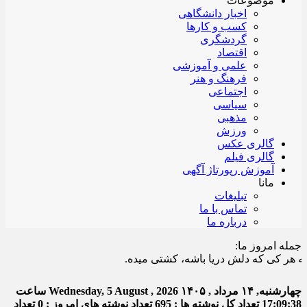
موضوعات
اخبار دانشگاهی
کسب و کارها
گردشگری
اقتصاد
علمی و آموزشی
فرهنگ و هنر
اجتماعی
سیاسی
مذهبی
ورزش
گالری عکس
گالری فیلم
آموزش رپورتاژ آگهی
مانا
تبلیغات
تماس با ما
درباره ما
جمله امروز ما:
کی که دلش دریا باشه، کشتی میده.
چهارشنبه, ۱۴ مرداد , ۱۴۰۵
Wednesday, 5 August , 2026
ساعت
17:09:39
تعداد کل نوشته ها : 695
تعداد نوشته های امروز : 0
تعداد