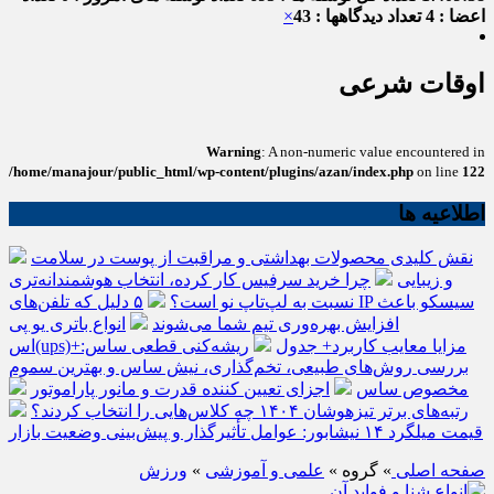
اعضا : 4
تعداد دیدگاهها : 43
×
اوقات شرعی
Warning
: A non-numeric value encountered in
/home/manajour/public_html/wp-content/plugins/azan/index.php
on line
122
اطلاعیه ها
نقش کلیدی محصولات بهداشتی و مراقبت از پوست در سلامت
و زیبایی
چرا خرید سرفیس کار کرده، انتخاب هوشمندانه‌تری
نسبت به لپ‌تاپ نو است؟
۵ دلیل که تلفن‌های IP سیسکو باعث
افزایش بهره‌وری تیم شما می‌شوند
انواع باتری یو پی
اس(ups)+مزایا معایب کاربرد+ جدول
ریشه‌کنی قطعی ساس:
بررسی روش‌های طبیعی، تخم‌گذاری، نیش ساس و بهترین سموم
مخصوص ساس
اجزای تعیین کننده قدرت و مانور پاراموتور
رتبه‌های برتر تیزهوشان ۱۴۰۴ چه کلاس‌هایی را انتخاب کردند؟
قیمت میلگرد ۱۴ نیشابور: عوامل تأثیرگذار و پیش‌بینی وضعیت بازار
صفحه اصلی
» گروه »
علمی و آموزشی
»
ورزش