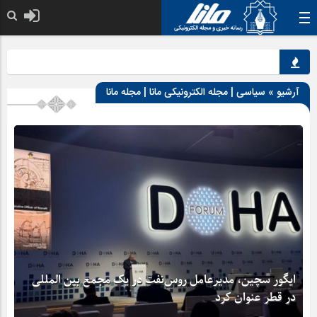
نقش کل
آرشیو » سیاسی | مجله الکترونیکی مانا | مجله مانا
ایگور سچین، مدیرعامل روس‌نفت در یک مجمع بین المللی
در قطر عنوان کرد