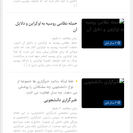
تاکنون با خود فکر کرده اید که چگونه بهترین سایت
[…]
حمله نظامی روسیه به اوکراین و دلایل
آن
زمان مطالعه:
۲
دقیقه
حمله نظامی روسیه به اوکراین و دلایل آن امروز،
4 سال قبل
حملات گسترده روسیه به اوکراین آغاز شد. اما شاید
سوالی که برای همگان پیش بیاید این است که اولا
چرا اوکراین برای روسیه اینقدر مهم است و سرگذشت
جنگ به کجا خواهد کشید؟ اوکراین را زادگاه روسیه
می دانند چرا که مدت زمان زیادی جزی از […]
طعا اینکه بدانید خبرگزاری ها خصوصا از
نوع دانشجویی چه مشکلاتی را پوشش
می دهند، چه مدل فعالیت می کنند،
خبرگزاری دانشجویی
4 سال قبل
زمان مطالعه:
۴
دقیقه
بررسی تخصصی خبرگزاری دانشجویی: در این مقاله
میخواهیم به بررسی برترین خبرگزاری دانشجویی و
ویژگی های اصلی آن بصورت جامع و مفید بپردازیم
.مگر می شود صحبت از خبرگزاری باشد ولی خبرگزاری
دانشجویی پرداخته نشود؟ دانشجو موذن یک جامعه