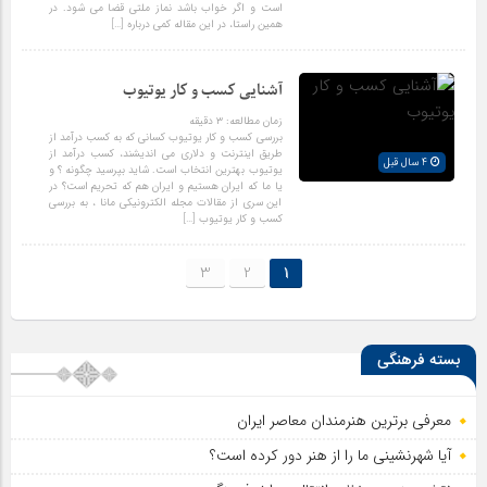
است و اگر خواب باشد نماز ملتی قضا می شود. در
همین راستا، در این مقاله کمی درباره […]
آشنایی کسب و کار یوتیوب
زمان مطالعه:
۳
دقیقه
بررسی کسب و کار یوتیوب کسانی که به کسب درآمد از
طریق اینترنت و دلاری می اندیشند، کسب درآمد از
4 سال قبل
یوتیوب بهترین انتخاب است. شاید بپرسید چگونه ؟ و
یا ما که ایران هستیم و ایران هم که تحریم است؟ در
این سری از مقالات مجله الکترونیکی مانا ، به بررسی
کسب و کار یوتیوب […]
3
2
1
بسته فرهنگی
معرفی برترین هنرمندان معاصر ایران
آیا شهرنشینی ما را از هنر دور کرده است؟