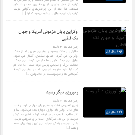
ترکیه از فصل جدیدی از روابط بین دو دولت خبر
میدهد. حال بعد از این چرخش‌های ناگهانی دولت
ترکیه باید این سوال را از خود پرسید که آیا […]
اوکراین پایان هژمونی آمریکا و جهان
تک قطبی
زمان مطالعه:
۳
دقیقه
حقایقی از جنگ روسیه و اوکراین هر روز که از جنگ
4 سال قبل
اوکراین می گذرد، حقایق بیشتری آشکار می شود.
اوایل این جنگ خیلی ها فکر می کردند این جنگ،
حماقت بزرگ و تاریخی پوتین بوده است. اما حالا کم
کم دنیا دارد متوجه فجایعی که در اوکراین توسط
آمریکایی ها و صهیونیست در حال وقوع […]
و نوروزی دیگر رسید
زمان مطالعه:
۲
دقیقه
زمین نفس می کشد، و صدای پای بهار می آید. و قلب
های ما با اولین باد بهاری، دوباره زنده می شود. ندا و
4 سال قبل
ذکر مقلب القلوب در در گوشه گوشه کشور به گوش
میرسد. و این ندا، سرآغازی است برای شروعی دوباره،
رشدی دوباره و زندگی دوباره. این نوروز زیبا، برای همه
و همه […]