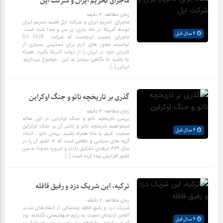
ماجرای تحریم ایران و شرکت اپل
زمان مطالعه:
۳
دقیقه
ماجرای تحریم ایران و شرکت اپل قضیه تحریم ایران
توسط آمریکا در ماه جاری پر سر و صدا شده است.
4 سال قبل
ماجرای عجیب اینجاست که شرکت Git HUB
توانسته مجوز های لازم برای دسترسی بسیاری از
کاربران خود در ایران را از دولت آمریکا بگیرد. همراه
ما باشید تا نگاهی بیشتر به این موضوع بپردازیم.
ایرانی […]
گذری بر تاریخچه ناتو و جنگ اوکراین
زمان مطالعه:
۳
دقیقه
بررسی تاریخچه ناتو و جنگ اوکراین در این مقاله
میخواهیم تاریخچه ناتو و تاثیر آن بر جنگ اوکراین
4 سال قبل
صحبت کنیم. با مانا همراه باشید. پیمان ناتو ، اتحاد
گروه های سیاسی و نظامی است که ۱۲ کشور آن را در
سال ۱۹۴۹ میلادی تشکیل دادند و امروزه حدودا به سی
کشور افزایش پیدا کرده است […]
ترکیه، این شریک دزد و رفیق قافله
زمان مطالعه:
۲
دقیقه
شریک دزد و رفیق قافله چندسالی از انتقادهای شدید
اللحن اردوغان نسبت به رژیم صهونیستی نگذشته بود
4 سال قبل
که این شخص با اعلام سفر نخست وزیر اسرائیل به