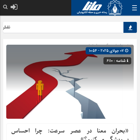
نقش کلیدی
صفحه اصلی
» گروه »
اجتماعی
07 جولای 2025 - 10:54
شناسه : 6110
«بحران معنا در عصر سرعت: چرا احساس
بی‌ریشگی می‌کنیم؟»