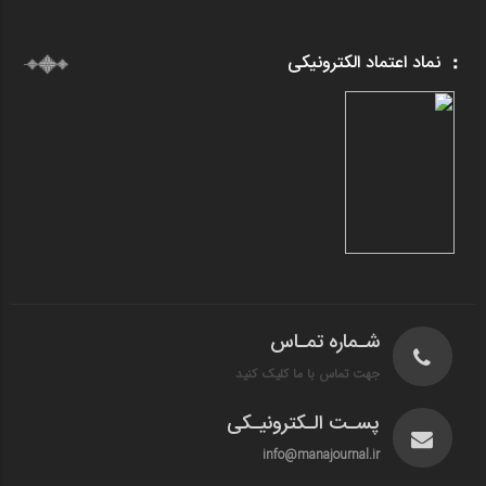
نماد اعتماد الکترونیکی
شـماره تمـاس
جهت تماس با ما کلیک کنید
پسـت الـکترونیـکی
info@manajournal.ir