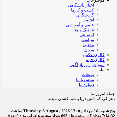
موضوعات
اخبار دانشگاهی
کسب و کارها
گردشگری
اقتصاد
علمی و آموزشی
فرهنگ و هنر
اجتماعی
سیاسی
مذهبی
ورزش
گالری عکس
گالری فیلم
آموزش رپورتاژ آگهی
مانا
تبلیغات
تماس با ما
درباره ما
جمله امروز ما:
کی که دلش دریا باشه، کشتی میده.
پنج شنبه, ۱۵ مرداد , ۱۴۰۵
Thursday, 6 August , 2026
ساعت
7:14:33
تعداد کل نوشته ها : 695
تعداد نوشته های امروز : 0
تعداد