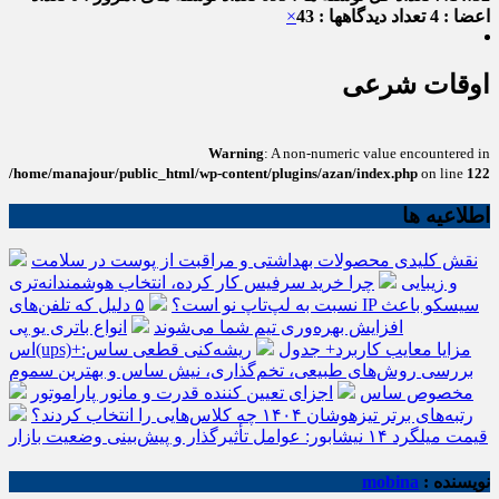
اعضا : 4
تعداد دیدگاهها : 43
×
اوقات شرعی
Warning
: A non-numeric value encountered in
/home/manajour/public_html/wp-content/plugins/azan/index.php
on line
122
اطلاعیه ها
نقش کلیدی محصولات بهداشتی و مراقبت از پوست در سلامت
و زیبایی
چرا خرید سرفیس کار کرده، انتخاب هوشمندانه‌تری
نسبت به لپ‌تاپ نو است؟
۵ دلیل که تلفن‌های IP سیسکو باعث
افزایش بهره‌وری تیم شما می‌شوند
انواع باتری یو پی
اس(ups)+مزایا معایب کاربرد+ جدول
ریشه‌کنی قطعی ساس:
بررسی روش‌های طبیعی، تخم‌گذاری، نیش ساس و بهترین سموم
مخصوص ساس
اجزای تعیین کننده قدرت و مانور پاراموتور
رتبه‌های برتر تیزهوشان ۱۴۰۴ چه کلاس‌هایی را انتخاب کردند؟
قیمت میلگرد ۱۴ نیشابور: عوامل تأثیرگذار و پیش‌بینی وضعیت بازار
نویسنده :
mobina