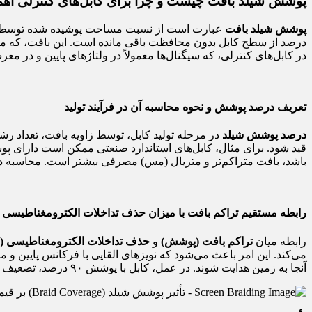
پوشش شیلد بافت چیست و چرا برای کابل‌های کنترلی اهم
پوشش شیلد بافت
درصد از سطح کابل بدون محافظت باقی مانده است. این بافت، که معم
در کابل‌های کنترلی، که سیگنال‌ها معمولاً در ولتاژهای پایین و در م
تعریف درصد پوشش و نحوه محاسبه آن در فرآیند تولید
درصد پوشش شیلد
در مرحله تولید کابل، توسط زاویه بافت، تعداد رشت
باشد، بافت متراکم‌تر و متریال (مس) مصرفی بیشتر است. محاسبه دق
رابطه مستقیم تراکم بافت با میزان حذف تداخلات الکترومغناطیسی
رابطه میان
تراکم بافت (پوشش)
و
حذف تداخلات الکترومغناطیسی (EMI)
می‌کند. این امر باعث می‌شود که نویزهای القایی با فرکانس پایین و می
آنجا به زمین هدایت شوند. در عمل، کابل با پوشش ۹۰ درصد، تضعیف نویز (Shielding Effectiveness) بالاتری نسبت به کابل با پوشش ۷۰ درصد دارد.