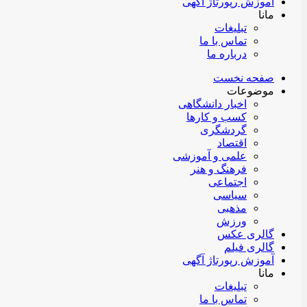
آموزش رپورتاژ آگهی
مانا
تبلیغات
تماس با ما
درباره ما
صفحه نخست
موضوعات
اخبار دانشگاهی
کسب و کارها
گردشگری
اقتصاد
علمی و آموزشی
فرهنگ و هنر
اجتماعی
سیاسی
مذهبی
ورزش
گالری عکس
گالری فیلم
آموزش رپورتاژ آگهی
مانا
تبلیغات
تماس با ما