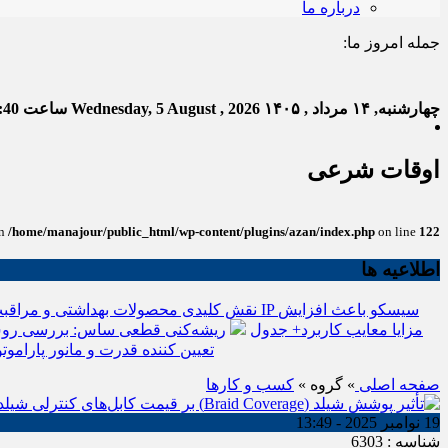
درباره ما
جمله امروز ما:
خدا ب
چهارشنبه, ۱۴ مرداد , ۱۴۰۵
Wednesday, 5 August , 2026
ساعت
:41
اوقات شرعی
in
/home/manajour/public_html/wp-content/plugins/azan/index.php
on line
122
اطلاعیه ها
نقش کلیدی محصولات بهداشتی و مراقبت
انواع باتری یو پی اس(ups)+مزایا معایب کاربرد+ جدول
ریشه‌کنی قطعی ساس: بررسی روش
تعیین کننده قدرت و مانور پاراموتو
صفحه اصلی
» گروه »
کسب و کارها
19 نوامبر 2025 - 13:49
شناسه : 6303