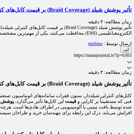
تأثیر پوشش شیلد (Braid Coverage) بر قیمت کابل‌های کنترلی شیلددار
زمان مطالعه:
۴
دقیقه
تأثیر پوشش شیلد (Braid Coverage) بر قیم
الکترومغناطیسی (EMI) محافظت می‌کنند. یکی از مهم‌ترین مشخصه‌های فنی که مستقیماً بر کارایی و قیمت این کابل‌ها تأثیر می‌گذارد، پوشش شیلد بافت (Braid Coverage) است. این پوشش که به صورت […]
ارسال توسط :
mobina
کپی
https://manajournal.ir/?p=6303
پ
پ
زمان مطالعه:
۴
دقیقه
تأثیر پوشش شیلد (Braid Coverage) بر قیمت کابل‌های کنترلی شیلددار
فنی که مستقیماً بر کارایی و
قیمت
این کابل‌ها تأثیر می‌گذارد،
پوشش شیلد با
شده توسط بافت مسی یا آلومینیومی در اطراف هادی‌ها است. هرچه ای
افزایش می‌یابد. درک این رابطه برای مهندسان خرید و طراحان سیستم ح