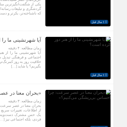
یکی از شگفت‌انگیزترین منا
گردشگری و تبلیغات رسانه‌ای
که ناشناخته‌تر، بکرتر و دست
1 سال قبل
آیا شهرنشینی ما را 
زمان مطالعه:
۴
دقیقه
آیا شهرنشینی ما را از هن
اجتماعی و فرهنگی تبدیل شد
خلاقیت روز به روز کمرنگ‌ت
بگیریم؟ یا شاید […]
1 سال قبل
«بحران معنا در عص
زمان مطالعه:
۳
دقیقه
بحران معنا در عصر سرعت: 
از اطلاعات، تغییرات سریع و 
یک حس مشترک دست‌وپنجه 
فردی، بلکه اجتماعی نیز […]