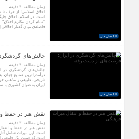
زمان مطالعه:
۴
دقیقه
اخلاق اسلامی؛ از حرف تا 
است. در اسلام، اخلاق جایگا
“تمام کردن مکارم اخلاق” ع
فاصله‌ی میان گفتار اخلاقی 
1 سال قبل
چالش‌های گردشگری 
زمان مطالعه:
۴
دقیقه
چالش‌های گردشگری در ا
درآمدزاترین صنایع جهان به
تاریخی، طبیعی و مذهبی خود 
ایران به‌عنوان کشوری با تم
1 سال قبل
نقش هنر در حفظ و 
زمان مطالعه:
۳
دقیقه
نقش هنر در حفظ و انتقال
است. این میراث شامل آثار 
است که هویت یک جامعه را شک