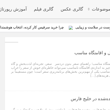
وضوعات
گالری عکس
گالری فیلم
آموزش رپورتاژ
ست در سلامت و زیبایی
چرا خرید سرفیس کار کرده، انتخاب هوشمندان
انواع باتری یو پی اس(ups)+مزایا معایب کاربرد+ جدول
ی، تخم‌گذاری، نیش ساس و بهترین سموم مخصوص ساس
اجزای تعیین
قیمت میلگرد ۱۴ نیشابور: عوامل تأثیرگذار و پیش‌بینی وضعیت بازار
ل و اقامتگاه مناسب
امتگاه مناسب؛ راهنمای سفر بدون دردسر سفر، تجربه‌ای لذت‌بخش و گاه
یز به اندازه‌ی اقامتگاه نامناسب نمی‌تواند خاطره‌ای خوش از سفر را خراب
اه مناسب یکی از مهم‌ترین بخش‌های برنامه‌ریزی سفر است؛ چون مستقیماً بر
هزینه‌های […]
ده‌شده در خلیج فارس
جزیره‌های کمتر شنیده‌شده در خلیج فارس مقدمه خلیج فارس با داشتن بیش از ۳۰ جزیره کوچک و بزرگ،