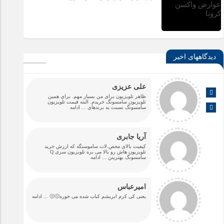
دیدگاههای اخیر
علی عزیزی
ظاهر تلویزیون برای من بسیار مهم. برای همین
تلویزیون سامسونگ خریدم. البته قیمت تلویزیون
سامسونگ نسبت به برندهای
... ادامه
آریا جابری
کیفیت بالای محص.لات ساموسنگه که ارزش خرید
تلویزیون هاش رو بالا می بره تلویزیون سری Q
سامسونگ بهترینن
... ادامه
امیرعباس
یعنی کی کرم ابریشم کباب شده می خوره🤢🤢
... ادامه