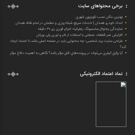
برخی محتواهای سایت
بهترین مکان نصب تلویزیون شهری
امداد خودرو همدان | خدمات سریع، شبانه‌روزی و مطمئن در تمام نقاط همدان
نمایندگی یخچال سامسونگ زعفرانیه؛ اعزام فوری زیر ۳۰ دقیقه
افزایش عمر قطعات صنعتی با استفاده از فنر و توری پلی یورتان
طراحی سایت برند شخصی؛ چه محتوایی باید در صفحه اصلی باشد تا اعتماد ایجاد
کند؟
آیا وکیل کیفری می‌تواند در پرونده‌های قتل مؤثر باشد؟ نگاهی به اهمیت دفاع مؤثر
نماد اعتماد الکترونیکی