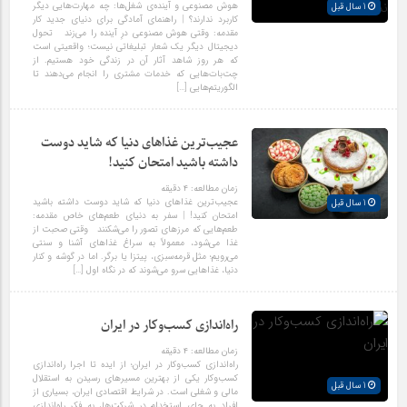
هوش مصنوعی و آینده‌ی شغل‌ها: چه مهارت‌هایی دیگر
1 سال قبل
کاربرد ندارند؟ | راهنمای آمادگی برای دنیای جدید کار
مقدمه: وقتی هوش مصنوعی درِ آینده را می‌زند تحول
دیجیتال دیگر یک شعار تبلیغاتی نیست؛ واقعیتی است
که هر روز شاهد آثار آن در زندگی خود هستیم. از
چت‌بات‌هایی که خدمات مشتری را انجام می‌دهند تا
الگوریتم‌هایی […]
عجیب‌ترین غذاهای دنیا که شاید دوست
داشته باشید امتحان کنید!
زمان مطالعه:
۴
دقیقه
عجیب‌ترین غذاهای دنیا که شاید دوست داشته باشید
1 سال قبل
امتحان کنید! | سفر به دنیای طعم‌های خاص مقدمه:
طعم‌هایی که مرزهای تصور را می‌شکنند وقتی صحبت از
غذا می‌شود، معمولاً به سراغ غذاهای آشنا و سنتی
می‌رویم؛ مثل قرمه‌سبزی، پیتزا یا برگر. اما در گوشه و کنار
دنیا، غذاهایی سرو می‌شوند که در نگاه اول […]
راه‌اندازی کسب‌وکار در ایران
زمان مطالعه:
۴
دقیقه
راه‌اندازی کسب‌وکار در ایران؛ از ایده تا اجرا راه‌اندازی
کسب‌وکار یکی از بهترین مسیرهای رسیدن به استقلال
1 سال قبل
مالی و شغلی است. در شرایط اقتصادی ایران، بسیاری از
افراد به جای استخدام در شرکت‌ها، به فکر راه‌اندازی