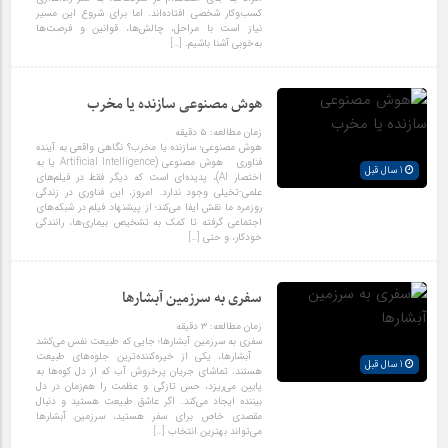
کسب‌وکار شخصی افتاده‌اند. اما برای شروع این مسیر
نیاز است با مراحل، چالش‌ها، قوانین و فرصت‌ها
به‌خوبی آشنا باشیم. […]
هوش مصنوعی سازنده یا مخرب
زمان مطالعه:
۵
دقیقه
هوش مصنوعی؛ سازنده یا مخرب؟ نگاهی واقعی به آینده
فناوری هوش مصنوعی (Artificial Intelligence یا به
1 سال قبل
اختصار AI)، پدیده‌ای است که دیگر فقط در فیلم‌های
علمی-تخیلی وجود ندارد. امروز، این فناوری در زندگی
روزمره ما نقش ایفا می‌کند؛ از پیشنهاد فیلم در شبکه‌های
اجتماعی گرفته تا کمک به تشخیص بیماری‌ها، رانندگی
خودکار، و حتی […]
سفری به سرزمین آبشارها
زمان مطالعه:
۳
دقیقه
سفری به سرزمین آبشارها؛ جایی که طبیعت نفس می‌کشد
آبشارها، یکی از خیره‌کننده‌ترین جلوه‌های طبیعت
1 سال قبل
هستند. تماشای جریان پرخروش آب که از دل کوه‌ها به
پایین می‌ریزد، حس تازگی و عظمت را هم‌زمان در دل
بیننده ایجاد می‌کند. اگر عاشق طبیعت هستید و دنبال
مقصدی خاص برای سفر هستید، سرزمین آبشارها
می‌تواند بهترین انتخاب […]