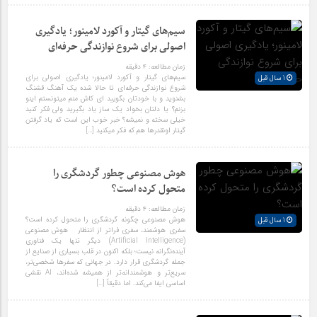
سیم‌های گیتار و آکورد لامینور؛ یادگیری
اصولی برای شروع نوازندگی حرفه‌ای
زمان مطالعه:
۴
دقیقه
سیم‌های گیتار و آکورد لامینور؛ یادگیری اصولی برای
1 سال قبل
شروع نوازندگی حرفه‌ای تا حالا شده یک آهنگ قشنگ
بشنوید و با خودتان بگویید ای کاش منم میتونستم اینو
بزنم؟ یا دلتان بخواد یک ساز یاد بگیرید ولی فکر کنید
خیلی سخته و نمیشه؟ خبر خوب این است که یاد گرفتن
گیتار اونقدرها هم که فکر میکنید […]
هوش مصنوعی چطور گردشگری را
متحول کرده است؟
زمان مطالعه:
۴
دقیقه
هوش مصنوعی چگونه گردشگری را متحول کرده است؟
1 سال قبل
سفری هوشمند، سفری فراتر از انتظار هوش مصنوعی
(Artificial Intelligence) دیگر تنها یک فناوری
آینده‌نگرانه نیست؛ بلکه اکنون در قلب بسیاری از صنایع از
جمله گردشگری قرار دارد. در جهانی که سفرها شخصی‌تر،
سریع‌تر و هوشمندانه‌تر از همیشه شده‌اند، AI نقشی
اساسی ایفا می‌کند. اما دقیقاً […]