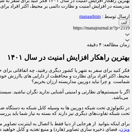
بهترین راهکار افزایش امنیت در 
مدربسته در افزایش امنیت و نظارت دائمی بر محیط، اکثر افراد برا
ارسال توسط :
manaadmin
کپی
https://manajournal.ir/?p=2119
پ
پ
زمان مطالعه:
۴
دقیقه
بهترین راهکار افزایش امنیت در سال ۱۴۰۱
فکر کنید برای سفر به شهر یا کشور دیگری رفتید، چه اتفاقاتی برای 
محیط، اکثر افراد برای نظارت و محافظت از دارایی های باارزش خود ب
شماست و چرا نباید دوربین مداربسته ارزان بخریم؟
اگر با سیستم‌های نظارتی و امنیتی آشنایی ندارید نگران نباشید. سیست
می‌باشد.
در تکنولوژی تحت شبکه دوربین ها به وسیله کابل شبکه به دستگاه ضب
تحت شبکه تفاوت‌های دیگری نیز دارند که بسته به نیاز شما باید بررس
برای اینکه بتوانید از هرجایی از دنیا فقط با اتصال به اینترنت تصا
ویژن
، فضای ذخیره سازی تصاویر (هارد) و منبع تغذیه و کابل خواهید