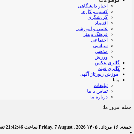
موضوعات
اخبار دانشگاهی
کسب و کارها
گردشگری
اقتصاد
علمی و آموزشی
فرهنگ و هنر
اجتماعی
سیاسی
مذهبی
ورزش
گالری عکس
گالری فیلم
آموزش رپورتاژ آگهی
مانا
تبلیغات
تماس با ما
درباره ما
جمله امروز ما:
خدا به
جمعه, ۱۶ مرداد , ۱۴۰۵
Friday, 7 August , 2026
ساعت
21:42:47
تعدا