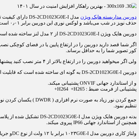
دوربین مداربسته هایک ویژن
حذف نویز در شب می‌باشد و لوکس نوری این دوربین برابر ۰٫۰۱ است که می‌تواند در شب تصویر را به صورت رنگی ضبط کند
دوربین هایک ویژن DS-2CD1023G0E-I از ۲ مدل لنز ساخته شده است لنز ۲٫۸ میلیمتر و ۴ که هر کدام زاویه دید دوربین را تعیین میکند.
کور تصویر شما را به حداقل برساند.
ولی اگر میخواهید دوربین را در ارتفاع بالاتر از ۴ متر نصب کنید پیشنهاد میکنیم که از لنز ۳٫۶ استفاده کنید که زاویه دید برابر با ۸۵ درجه دارد و باعث میشود بازدهی بیشتری از دوربین داشته باشید .
دوربین DS-2CD1023G0E-I به گونه ای ساخته شده است که قابلیت اتصال به تمام دستگاه های NVR را دارد
و از استاندارد جهانی ONVIF پشتیبانی میکند.
پشتیبانی از فرمت ضبط : H264 +H265+
تنظیم نمود.
همچنین از استاندارد جهانی IP66 پیروی میکند.
ولتاژ کاری دوربین مدل ۱۰۲۳G0E-I برابر با ۱۲ ولت از نوع DCو جریان مصرفی برابر با ۱ امپر و مصرف برقی برابر با حداکثر ۴ وات را دارد و از POE پشتیبانی میکند.