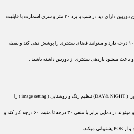
مدل DS-2CD1023G0E-I دارای کیفیت تصویر ۲مگاپیکسل و با کابل شبکه کت۶ به دستگاه متصل خواهد شد. این دوربین دارای دید در شب با برد ۳۰ متر و سری اسمارت با قابلیت
اگر شما قصد دارید دوربین را در ارتفاع پایین یا در فضای کوچکی نصب کنید پیشنهاد میکنیم که از لنز ۲٫۸ استفاده کنید که زاویه دید برابر با ۱۰۶ درجه دارد و میتوانید فضای بیشتری را پوشش دهی کند و نقطه
جمع کردن نور زیاد به صورت نرم افزاری ( DWDR ) یکسان کردن نور در محیط های روشن و تاریک ( BLC )تنظیم نور در ساعات مختلف روز ( DAY& NIGHT) تنظیم رنگ و روشنایی ( image setting ) را
بدنه دوربین هایک ویژن مدل DS-2CD1023G0E-I تشکیل شده از پلاستیک هست که مقاوم در برابر سرما – گرما- باران و گرد و غبار میباشد و میتواند در دمایی برابر با منفی ۳۰ درجه تا مثبت ۶۰ درجه کار کند و