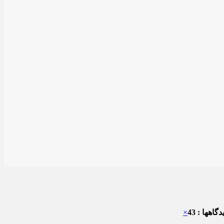
گاهها : 43
×