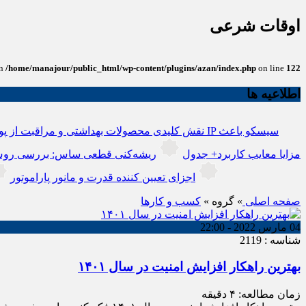
اوقات شرعی
in
/home/manajour/public_html/wp-content/plugins/azan/index.php
on line
122
اطلاعیه ها
نقش کلیدی محصولات بهداشتی و مراقبت از پو
انواع باتری یو پی اس(ups)+مزایا معایب کاربرد+ جدول
ریشه‌کنی قطعی ساس: بررسی روش
اجزای تعیین کننده قدرت و مانور پاراموتور
صفحه اصلی
» گروه »
کسب و کارها
04 مارس 2022 - 22:00
شناسه : 2119
بهترین راهکار افزایش امنیت در سال ۱۴۰۱
زمان مطالعه:
۴
دقیقه