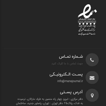
شـماره تمـاس
جهت تماس با ما کلیک کنید
پسـت الـکترونیـکی
info@manajournal.ir
آدرس پسـتی
دفتر مرکزی : تبریز، چهار راه منصور به طرف مارالان، نرسیده
به فدک، پلاک25 دفتر تهران : تهران، پاستور جدید، ساختمان