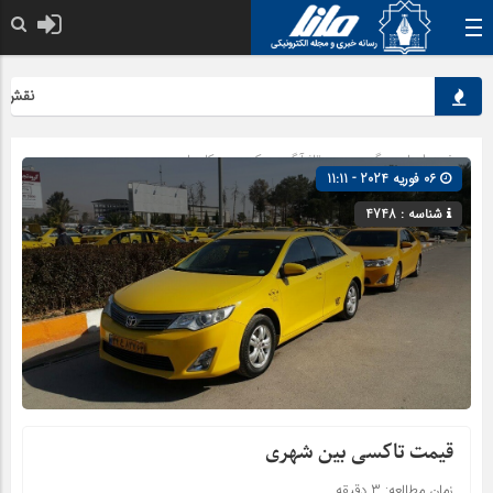
نقش کلیدی 
صفحه اصلی
» گروه »
رپورتاژ آگهی
»
کسب و کارها
06 فوریه 2024 - 11:11
شناسه : 4748
قیمت تاکسی بین شهری
زمان مطالعه:
۳
دقیقه