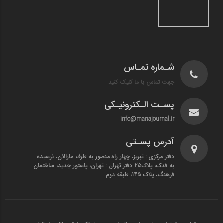
شـماره تمـاس
جهت تماس با ما کلیک کنید
پسـت الـکترونیـکی
info@manajournal.ir
آدرس پسـتی
دفتر مرکزی : تبریز، چهار راه منصور به طرف مارالان، نرسیده
به فدک، پلاک25 دفتر تهران : تهران، پاستور جدید، ساختمان
فرهنگ، پلاک 145، طبقه دوم