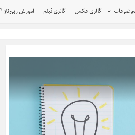
وضوعات
گالری عکس
گالری فیلم
آموزش رپورتاژ آ
نقش کلیدی م