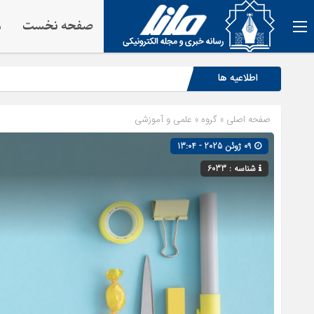
صفحه نخست
م
اطلاعیه ها
صفحه اصلی
» گروه »
علمی و آموزشی
09 ژوئن 2025 - 13:04
شناسه : 6033