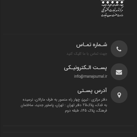
شـماره تمـاس
جهت تماس با ما کلیک کنید
پسـت الـکترونیـکی
info@manajournal.ir
آدرس پسـتی
دفتر مرکزی : تبریز، چهار راه منصور به طرف مارالان، نرسیده
به فدک، پلاک25 دفتر تهران : تهران، پاستور جدید، ساختمان
فرهنگ، پلاک 145، طبقه دوم