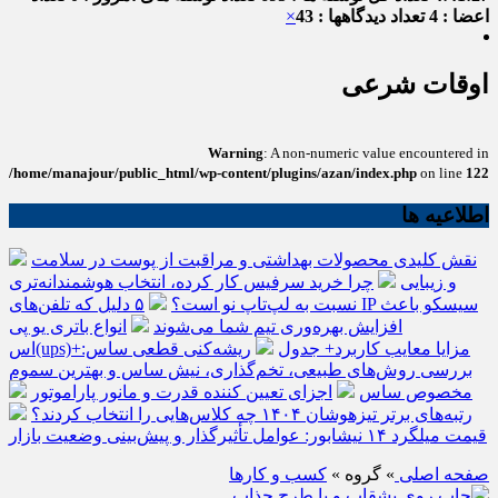
اعضا : 4
تعداد دیدگاهها : 43
×
اوقات شرعی
Warning
: A non-numeric value encountered in
/home/manajour/public_html/wp-content/plugins/azan/index.php
on line
122
اطلاعیه ها
نقش کلیدی محصولات بهداشتی و مراقبت از پوست در سلامت
و زیبایی
چرا خرید سرفیس کار کرده، انتخاب هوشمندانه‌تری
نسبت به لپ‌تاپ نو است؟
۵ دلیل که تلفن‌های IP سیسکو باعث
افزایش بهره‌وری تیم شما می‌شوند
انواع باتری یو پی
اس(ups)+مزایا معایب کاربرد+ جدول
ریشه‌کنی قطعی ساس:
بررسی روش‌های طبیعی، تخم‌گذاری، نیش ساس و بهترین سموم
مخصوص ساس
اجزای تعیین کننده قدرت و مانور پاراموتور
رتبه‌های برتر تیزهوشان ۱۴۰۴ چه کلاس‌هایی را انتخاب کردند؟
قیمت میلگرد ۱۴ نیشابور: عوامل تأثیرگذار و پیش‌بینی وضعیت بازار
صفحه اصلی
» گروه »
کسب و کارها