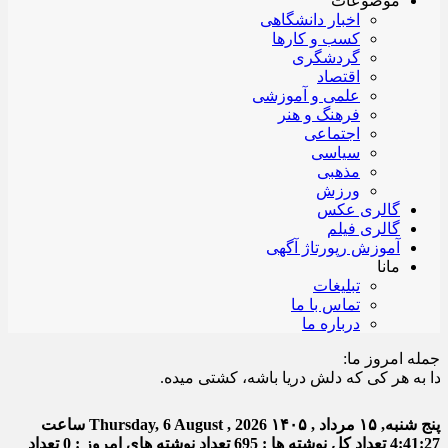
موضوعات
اخبار دانشگاهی
کسب و کارها
گردشگری
اقتصاد
علمی و آموزشی
فرهنگ و هنر
اجتماعی
سیاسی
مذهبی
ورزش
گالری عکس
گالری فیلم
آموزش رپورتاژ آگهی
مانا
تبلیغات
تماس با ما
درباره ما
جمله امروز ما:
 هر کی که دلش دریا باشه، کشتی میده.
پنج شنبه, ۱۵ مرداد , ۱۴۰۵
Thursday, 6 August , 2026
ساعت
4:41:27
تعداد کل نوشته ها : 695
تعداد نوشته های امروز : 0
تعداد