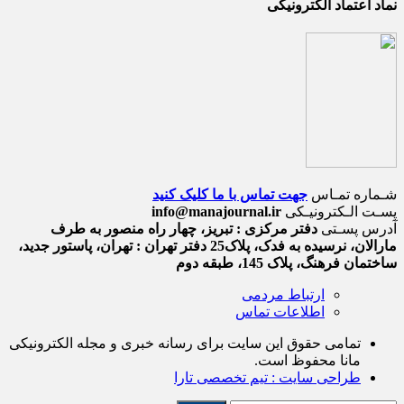
نماد اعتماد الکترونیکی
شـماره تمـاس
جهت تماس با ما کلیک کنید
پسـت الـکترونیـکی
info@manajournal.ir
آدرس پسـتی
دفتر مرکزی : تبریز، چهار راه منصور به طرف
مارالان، نرسیده به فدک، پلاک25 دفتر تهران : تهران، پاستور جدید،
ساختمان فرهنگ، پلاک 145، طبقه دوم
ارتباط مردمی
اطلاعات تماس
تمامی حقوق این سایت برای رسانه خبری و مجله الکترونیکی
مانا محفوظ است.
طراحی سایت : تیم تخصصی تارا