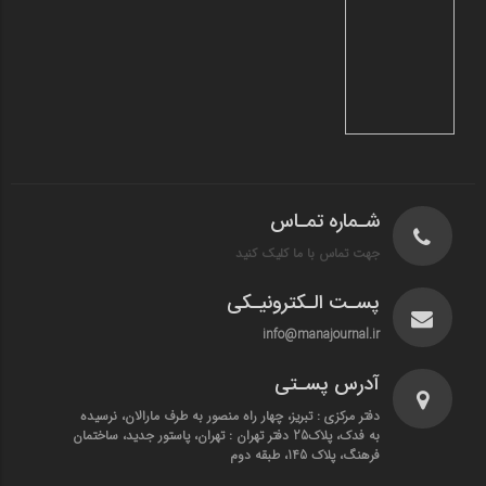
شـماره تمـاس
جهت تماس با ما کلیک کنید
پسـت الـکترونیـکی
info@manajournal.ir
آدرس پسـتی
دفتر مرکزی : تبریز، چهار راه منصور به طرف مارالان، نرسیده
به فدک، پلاک25 دفتر تهران : تهران، پاستور جدید، ساختمان
فرهنگ، پلاک 145، طبقه دوم