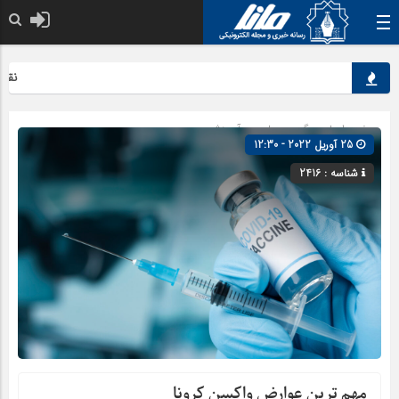
نقش کلی
صفحه اصلی
» گروه »
علمی و آموزشی
25 آوریل 2022 - 12:30
شناسه : 2416
مهم ترین عوارض واکسن کرونا