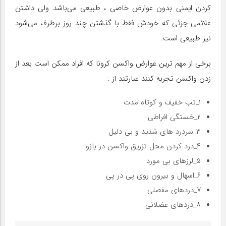
کردن ایمنی بدون عوارض خاصی ، طبیعی می‌باشد ولی داشتن
علائمی جزئی که خودش فقط با گذشتن چند روز برطرف می‌شود
نیز طبیعی است.
برخی از مهم ترین‌ عوارض واکسن کرونا که افراد ممکن است بعد از
زدن واکسن تجربه کنند عبارتند از :
۱_تب خفیف و کوتاه مدت
۲_خستگی افراطی
۳_سردرد های شدید و بی دلیل
۴_درد کردن محل تزریق واکسن در بازو
۵_لرزهای بی مورد
۶_اسهال و بیرون روی پی در پی
۷_دردهای مفصلی
۸_دردهای عضلانی