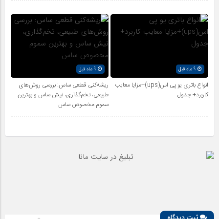
9 ماه قبل
9 ماه قبل
انواع باتری یو پی اس(ups)+مزایا معایب
ریشه‌کنی قطعی ساس: بررسی روش‌های
کاربرد+ جدول
طبیعی، تخم‌گذاری، نیش ساس و بهترین
سموم مخصوص ساس
ثبت دیدگاه