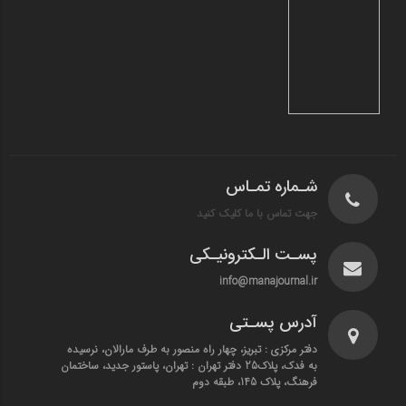
شـماره تمـاس
جهت تماس با ما کلیک کنید
پسـت الـکترونیـکی
info@manajournal.ir
آدرس پسـتی
دفتر مرکزی : تبریز، چهار راه منصور به طرف مارالان، نرسیده
به فدک، پلاک25 دفتر تهران : تهران، پاستور جدید، ساختمان
فرهنگ، پلاک 145، طبقه دوم