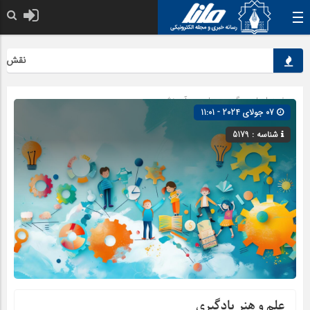
نقش کلیدی 
صفحه اصلی
» گروه »
علمی و آموزشی
07 جولای 2024 - 11:01
شناسه : 5179
علم و هنر یادگیری