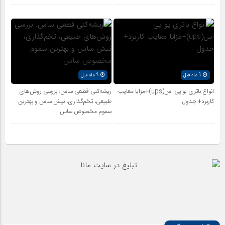
9 ماه قبل
9 ماه قبل
انواع باتری یو پی اس(ups)+مزایا معایب
ریشه‌کنی قطعی ساس: بررسی روش‌های
کاربرد+ جدول
طبیعی، تخم‌گذاری، نیش ساس و بهترین
سموم مخصوص ساس