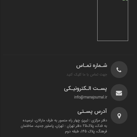
شـماره تمـاس
جهت تماس با ما کلیک کنید
پسـت الـکترونیـکی
info@manajournal.ir
آدرس پسـتی
دفتر مرکزی : تبریز، چهار راه منصور به طرف مارالان، نرسیده
به فدک، پلاک25 دفتر تهران : تهران، پاستور جدید، ساختمان
فرهنگ، پلاک 145، طبقه دوم