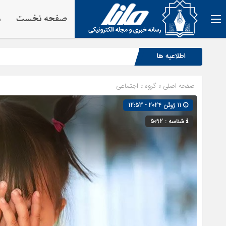
صفحه نخست
م
اطلاعیه ها
صفحه اصلی
» گروه »
اجتماعی
11 ژوئن 2024 - 12:53
شناسه : 5092