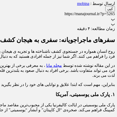
ارسال توسط :
mobina
کپی
https://manajournal.ir/?p=5265
پ
پ
زمان مطالعه:
۴
دقیقه
سفرهای ماجراجویانه: سفری به هیجان کشف ن
روح انسان همواره در جستجوی کشف ناشناخته ها و تجربه ی هیجان ب
فرد را فراهم می کنند. اگر شما نیز از جمله افرادی هستید که به دن
در این مقاله نوشته شده توسط
مجله مانا
، به معرفی برخی از بهترین 
فرد می تواند متفاوت باشد. برخی افراد به دنبال صعود به بلندترین ق
لذت می برند.
بنابراین، مهم است که ابتدا علایق و توانایی های خود را در نظر بگی
۱
.
پارک ملی یوسمیتی، آمریکا
پارک ملی یوسمیتی در ایالت کالیفرنیا یکی از محبوب‌ترین مقاصد ماجر
کمپینگ فراهم می‌کند. صخره‌ی “ال کاپیتان” و آبشار “یوسمیتی” از جا