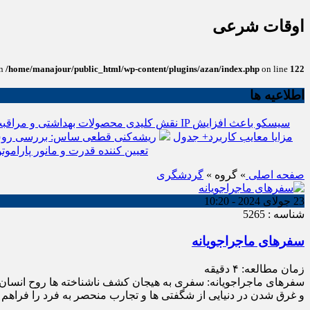
اوقات شرعی
in
/home/manajour/public_html/wp-content/plugins/azan/index.php
on line
122
اطلاعیه ها
نقش کلیدی محصولات بهداشتی و مراقبت
انواع باتری یو پی اس(ups)+مزایا معایب کاربرد+ جدول
ریشه‌کنی قطعی ساس: بررسی روش
تعیین کننده قدرت و مانور پاراموتو
صفحه اصلی
» گروه »
گردشگری
23 جولای 2024 - 10:20
شناسه : 5265
سفرهای ماجراجویانه
زمان مطالعه:
۴
دقیقه
سفرهای ماجراجویانه: سفری به هیجان کشف ناشناخته ها روح انسان 
و غرق شدن در دنیایی از شگفتی ها و تجارب منحصر به فرد را فراهم م