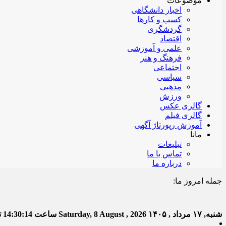
موضوعات
اخبار دانشگاهی
کسب و کارها
گردشگری
اقتصاد
علمی و آموزشی
فرهنگ و هنر
اجتماعی
سیاسی
مذهبی
ورزش
گالری عکس
گالری فیلم
آموزش رپورتاژ آگهی
مانا
تبلیغات
تماس با ما
درباره ما
جمله امروز ما:
خدا به
شنبه, ۱۷ مرداد , ۱۴۰۵
Saturday, 8 August , 2026
ساعت
14:30:15
تع