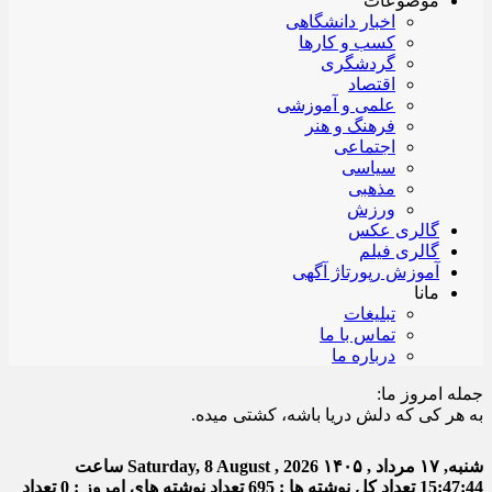
موضوعات
اخبار دانشگاهی
کسب و کارها
گردشگری
اقتصاد
علمی و آموزشی
فرهنگ و هنر
اجتماعی
سیاسی
مذهبی
ورزش
گالری عکس
گالری فیلم
آموزش رپورتاژ آگهی
مانا
تبلیغات
تماس با ما
درباره ما
جمله امروز ما:
 کی که دلش دریا باشه، کشتی میده.
شنبه, ۱۷ مرداد , ۱۴۰۵
Saturday, 8 August , 2026
ساعت
15:47:44
تعداد کل نوشته ها : 695
تعداد نوشته های امروز : 0
تعداد