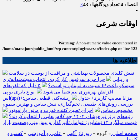
اعضا : 4
تعداد دیدگاهها : 43
×
اوقات شرعی
Warning
: A non-numeric value encountered in
/home/manajour/public_html/wp-content/plugins/azan/index.php
on line
122
اطلاعیه ها
نقش کلیدی محصولات بهداشتی و مراقبت از پوست در سلامت
و زیبایی
چرا خرید سرفیس کار کرده، انتخاب هوشمندانه‌تری
نسبت به لپ‌تاپ نو است؟
۵ دلیل که تلفن‌های IP سیسکو باعث
افزایش بهره‌وری تیم شما می‌شوند
انواع باتری یو پی
اس(ups)+مزایا معایب کاربرد+ جدول
ریشه‌کنی قطعی ساس:
بررسی روش‌های طبیعی، تخم‌گذاری، نیش ساس و بهترین سموم
مخصوص ساس
اجزای تعیین کننده قدرت و مانور پاراموتور
رتبه‌های برتر تیزهوشان ۱۴۰۴ چه کلاس‌هایی را انتخاب کردند؟
قیمت میلگرد ۱۴ نیشابور: عوامل تأثیرگذار و پیش‌بینی وضعیت بازار
صفحه اصلی
» گروه »
رپورتاژ آگهی
»
علمی و آموزشی
»
کسب و
کارها