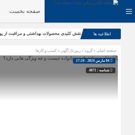
صفحه نخست
م
نقش کلیدی محصولات بهداشتی و مراقبت از پو
اطلاعیه ها
۵ دلیل که تلفن‌های IP سیسکو باعث افزایش بهره‌وری تیم شما می‌شوند
صفحه اصلی
» گروه »
رپورتاژ آگهی
»
کسب و کارها
ریشه‌کنی قطعی ساس: بررسی روش‌های طبیع
04 مارس 2024 - 17:24
رتبه‌های برتر تیزهوشان ۱۴۰۴ چه کلاس‌هایی را انتخاب کردند؟
شناسه : 4871