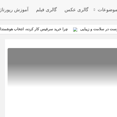
وضوعات
گالری عکس
گالری فیلم
آموزش رپورتاژ
ست در سلامت و زیبایی
چرا خرید سرفیس کار کرده، انتخاب هوشمندان
انواع باتری یو پی اس(ups)+مزایا معایب کاربرد+ جدول
ی، تخم‌گذاری، نیش ساس و بهترین سموم مخصوص ساس
اجزای تعیین
قیمت میلگرد ۱۴ نیشابور: عوامل تأثیرگذار و پیش‌بینی وضعیت بازار