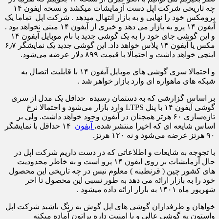
چه تاریخی شرکت اپل دست آزمایشات میکشد و نسخه ایفون ۱۴
پرومکس خود را نهایی و به بازار انتهال میدهد . شرکت اپل تماما یک
آیفون ۱۴ پرو به بازار می دهد و خبری از آیفون ۱۴ مینی نخواهد بود .
و این گوشی جای خود را به یک گوشی جدید با نام موبایل آیفون ۱۴
مکس یا آیفون ۱۴ پلاس خواهد داد. این گوشی جدید یک نمایشگر ۶٫۷
اینچی خواهد داشت و احتمالا با قیمت ۸۹۹ دلار عرضه می‌شود.
و احتمالا سری گوشی های موبایل آیفون ۱۴ با قابلیت اتصال به
شبکه های ماهواره ای وارد بازار خواهر شد .
بر اساس گزارشی که به دستمان رسیده حداقل یک مدل از سری
گوشی آیفون ۱۴ با پنل LTPS وارد بازار می‌شود و احتمالا نرخ
تازه‌سازی ۶۰ هرتز همچنان در آیفون وجود خواهد داشت. ولی بر
اساس شایعه‌ ای که اخیرا منتشر شده،
آیفون
۱۴ حداقل با نمایشگر
۹۰ هرتز عرضه می‌شود و نه ۱۲۰ هرتز.
با تجوجه به شایعات و اطلاعاتی که در دست داریم شرکت اپل در
حال آزمایشات بر روی ایفون ۱۴ پرو است و به خاطر محدودیت
های کشور چین ( قرنطینه ) معلوم نیس در چه تاریخی این محصول
خود را به بازار ارائه می دهد به طور نسبی این محصول تا اخر
شهریور ماه ۱۴۰۱ به بازار ارائه داده میشود .
خواهان و طرفداران گوشی های اپل گوش به زنگ باشید شرکت اپل
واستون یه گوشی عالی و با امنیت داره براتون آماده میکنه