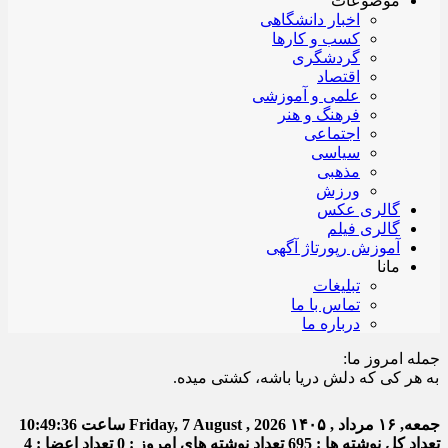
موضوعات
اخبار دانشگاهی
کسب و کارها
گردشگری
اقتصاد
علمی و آموزشی
فرهنگ و هنر
اجتماعی
سیاسی
مذهبی
ورزش
گالری عکس
گالری فیلم
آموزش رپورتاژ آگهی
مانا
تبلیغات
تماس با ما
درباره ما
جمله امروز ما:
ر کی که دلش دریا باشه، کشتی میده.
جمعه, ۱۶ مرداد , ۱۴۰۵
Friday, 7 August , 2026
ساعت
10:49:36
تعداد کل نوشته ها : 695
تعداد نوشته های امروز : 0
تعداد اعضا : 4