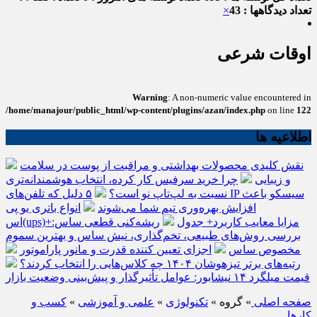
تعداد دیدگاهها : 43
×
اوقات شرعی
Warning
: A non-numeric value encountered in
/home/manajour/public_html/wp-content/plugins/azan/index.php
on line
122
اطلاعیه ها
نقش کلیدی محصولات بهداشتی و مراقبت از پوست در سلامت
و زیبایی
چرا خرید سرفیس کار کرده، انتخاب هوشمندانه‌تری
نسبت به لپ‌تاپ نو است؟
۵ دلیل که تلفن‌های IP سیسکو باعث
افزایش بهره‌وری تیم شما می‌شوند
انواع باتری یو پی
اس(ups)+مزایا معایب کاربرد+ جدول
ریشه‌کنی قطعی ساس:
بررسی روش‌های طبیعی، تخم‌گذاری، نیش ساس و بهترین سموم
مخصوص ساس
اجزای تعیین کننده قدرت و مانور پاراموتور
رتبه‌های برتر تیزهوشان ۱۴۰۴ چه کلاس‌هایی را انتخاب کردند؟
قیمت میلگرد ۱۴ نیشابور: عوامل تأثیرگذار و پیش‌بینی وضعیت بازار
صفحه اصلی
» گروه »
تکنولوژی
»
علمی و آموزشی
»
کسب و
کارها