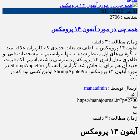
31 می 2022 - 8:11
شناسه : 2706
همه چی در مورد آیفون ۱۴ پرومکس
زمان مطالعه:
۳
دقیقه
آیفون ۱۴ پرومکس به لطف شایعات جدیدی که کاربران علاقه مند
به گوشی های اپل منتظر شده نه تنها نتوانستیم به مشخصات فنی و
ظاهری مدل آیفون ۱۴ پرومکس دسترسی داشته باشیم بلکه قیمت
جدید آن هم برای ما فاش شد. گزارش افشاگر ShrimpApplePro در
مورد آیفون ۱۴ پرومکس ShrimpApplePro اولین کسی بود که در
[…]
ارسال توسط :
manaadmin
کپی
https://manajournal.ir/?p=2706
پ
پ
زمان مطالعه:
۳
دقیقه
آیفون ۱۴ پرومکس