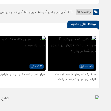
/
/
/
برچسب ها
BTS
بی_تی_اس
رسانه خبری مانا
روه_بی_تی_اس_ب
نوشته های مشابه
8 ماه قبل
11 ماه قبل
۵ دلیل که تلفن‌های IP سیسکو باعث
اجزای تعیین کننده قدرت و مانور پاراموتو
افزایش بهره‌وری تیم شما می‌شوند