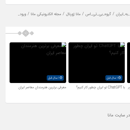
/
/
/
/
ه_ایران
گروه_بی_تی_اس
مانا ژورنال
مجله الکترونیکی مانا
ورود_
1 سال قبل
1 سال قبل
ر
با ChatGPT تو ایران چطور کار کنیم؟
معرفی برترین هنرمندان معاصر ایران