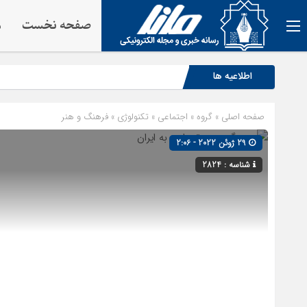
صفحه نخست
م
اطلاعیه ها
صفحه اصلی
» گروه »
اجتماعی
»
تکنولوژی
»
فرهنگ و هنر
29 ژوئن 2022 - 2:06
شناسه : 2824