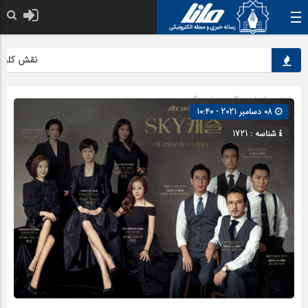
نقش کلیدی محص
صفحه اصلی
» گروه »
فرهنگ و هنر
08 دسامبر 2021 - 10:40
شناسه : 1721