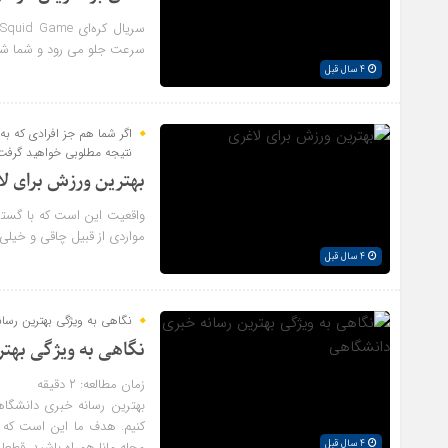
سرعت جلو می رود و شما شا
4 سال قبل
اگر شما هم جز افرادی که به
نتیجه مطلوبی خواهید گرفت
امیرعباس
بهترین ورزش برای ل
یعنی کی کرم ابریشم کباب شده می خوره🤢🤢
... ا
واقعیت این است که با گستر
مواردی از قبیل چاقی و خیلی 
4 سال قبل
نگاهی به ویژگی بهترین رسا
نگاهی به ویژگی بهت
زمان مطالعه:
۲
دقیقه
بهترین رسانه خبری دانشگ
کنیم. هدف ما این است که وی
4 سال قبل
مجله مانا همراه باشید. قطع