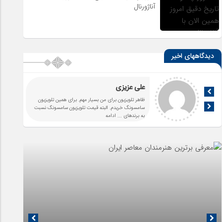
آناژورنال
دیدگاههای اخیر
علی عزیزی
ظاهر تلویزیون برای من بسیار مهم. برای همین تلویزیون
سامسونگ خریدم. البته قیمت تلویزیون سامسونگ نسبت
به برندهای
... ادامه