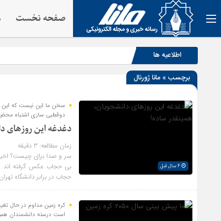
صفحه نخست
م
اطلاعیه ها
برچسب » مانا ژورنال
سخن ما این نیست که این 
دوقطبی سازی اشتباه محض 
دغدغه این روزهای د
زمان مطالعه:
۳
دقیقه
سر و صدا برای چیست؟ اخیرا
بی حجاب عکس گرفته اند. ه
4 سال قبل
حجاب در برابر دانشگاه تهرا
کره زمین مداوم در حال تغیی
است درسته دانشمندان هموار