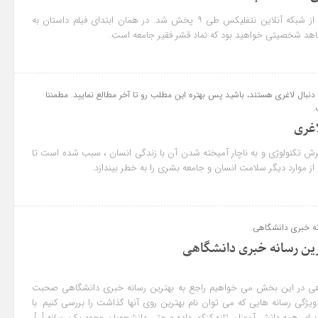
سریال کره‌ای Squid Game از شبکه آنلاین نتفلیکس طی ۹ پخش شد. در همان ابتدای فیلم داستان به
هد شخصیتی خواهید بود که نماد قشر فقیر جامعه است.
 دنبال لاغری هستند، باشید پس بهتره این مطلب رو تا آخر مطالع نمایید. مطمننا
.
آریا جابری
اغری
دامه
کیفیت بالای محص.لات ساموسنگه که ارزش خرید تلویزیون
ش تکنولوژی و به ناچار آمیخته شدن آن با زندگی انسان ، سبب شده است تا
هاش رو بالا می بره تلویزیون سری Q سامسونگ بهترینن
...
ادامه
از موارد دیگر سلامت انسان و جامعه بشری را به خطر بیندازد.
نه خبری دانشگاهی
رین رسانه خبری دانشگاهی
اهی در این بخش می خواهیم راجع به بهترین رسانه خبری دانشگاهی صحبت
ژگی رسانه هایی که می توان نام بهترین روی آنها گذاشت را بررسی کنیم. با
ا برای همه دانش آموزان تازه کنکور داده و حتی دانشجویان وجود یک رسانه […]