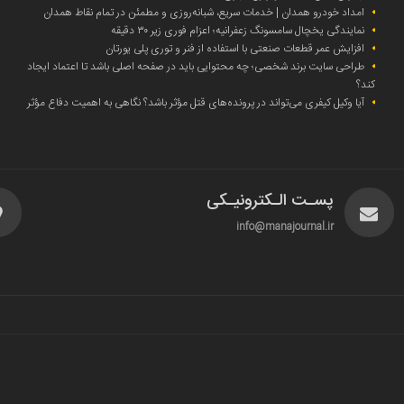
امداد خودرو همدان | خدمات سریع، شبانه‌روزی و مطمئن در تمام نقاط همدان
نمایندگی یخچال سامسونگ زعفرانیه؛ اعزام فوری زیر ۳۰ دقیقه
افزایش عمر قطعات صنعتی با استفاده از فنر و توری پلی یورتان
طراحی سایت برند شخصی؛ چه محتوایی باید در صفحه اصلی باشد تا اعتماد ایجاد
کند؟
آیا وکیل کیفری می‌تواند در پرونده‌های قتل مؤثر باشد؟ نگاهی به اهمیت دفاع مؤثر
پسـت الـکترونیـکی
info@manajournal.ir