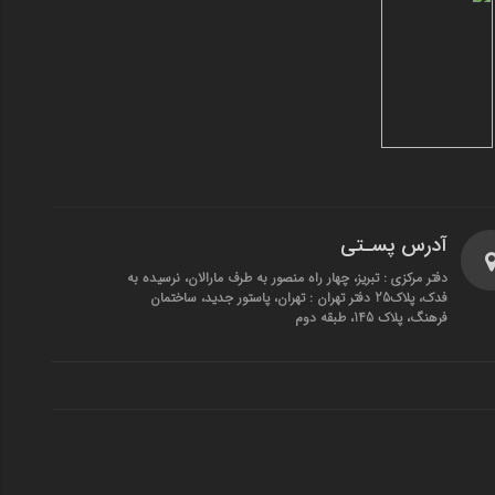
آدرس پسـتی
دفتر مرکزی : تبریز، چهار راه منصور به طرف مارالان، نرسیده به
فدک، پلاک25 دفتر تهران : تهران، پاستور جدید، ساختمان
فرهنگ، پلاک 145، طبقه دوم