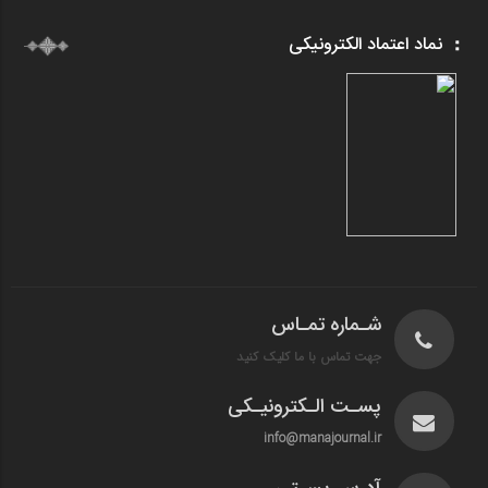
نماد اعتماد الکترونیکی
شـماره تمـاس
جهت تماس با ما کلیک کنید
پسـت الـکترونیـکی
info@manajournal.ir