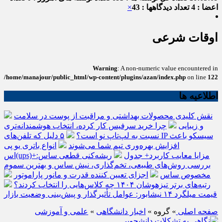
اعضا : 4
تعداد دیدگاهها : 43
×
اوقات شرعی
Warning
: A non-numeric value encountered in
/home/manajour/public_html/wp-content/plugins/azan/index.php
on line
122
اطلاعیه ها
نقش کلیدی محصولات بهداشتی و مراقبت از پوست در سلامت
و زیبایی
چرا خرید سرفیس کار کرده، انتخاب هوشمندانه‌تری
نسبت به لپ‌تاپ نو است؟
۵ دلیل که تلفن‌های IP سیسکو باعث
افزایش بهره‌وری تیم شما می‌شوند
انواع باتری یو پی
اس(ups)+مزایا معایب کاربرد+ جدول
ریشه‌کنی قطعی ساس:
بررسی روش‌های طبیعی، تخم‌گذاری، نیش ساس و بهترین سموم
مخصوص ساس
اجزای تعیین کننده قدرت و مانور پاراموتور
رتبه‌های برتر تیزهوشان ۱۴۰۴ چه کلاس‌هایی را انتخاب کردند؟
قیمت میلگرد ۱۴ نیشابور: عوامل تأثیرگذار و پیش‌بینی وضعیت بازار
صفحه اصلی
» گروه »
اخبار دانشگاهی
»
علمی و آموزشی