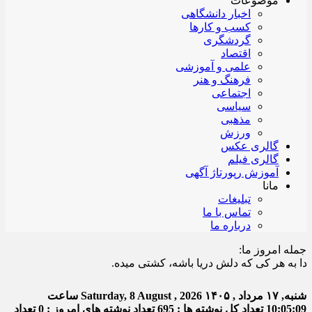
موضوعات
اخبار دانشگاهی
کسب و کارها
گردشگری
اقتصاد
علمی و آموزشی
فرهنگ و هنر
اجتماعی
سیاسی
مذهبی
ورزش
گالری عکس
گالری فیلم
آموزش رپورتاژ آگهی
مانا
تبلیغات
تماس با ما
درباره ما
جمله امروز ما:
 هر کی که دلش دریا باشه، کشتی میده.
شنبه, ۱۷ مرداد , ۱۴۰۵
Saturday, 8 August , 2026
ساعت
10:05:09
تعداد کل نوشته ها : 695
تعداد نوشته های امروز : 0
تعداد