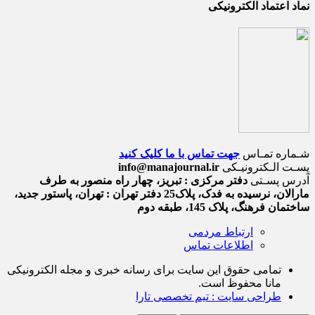
نماد اعتماد الکترونیکی
شـماره تمـاس
جهت تماس با ما کلیک کنید
پسـت الـکترونیـکی
info@manajournal.ir
آدرس پسـتی
دفتر مرکزی : تبریز، چهار راه منصور به طرف
مارالان، نرسیده به فدک، پلاک25 دفتر تهران : تهران، پاستور جدید،
ساختمان فرهنگ، پلاک 145، طبقه دوم
ارتباط مردمی
اطلاعات تماس
تمامی حقوق این سایت برای رسانه خبری و مجله الکترونیکی
مانا محفوظ است.
طراحی سایت : تیم تخصصی تارا