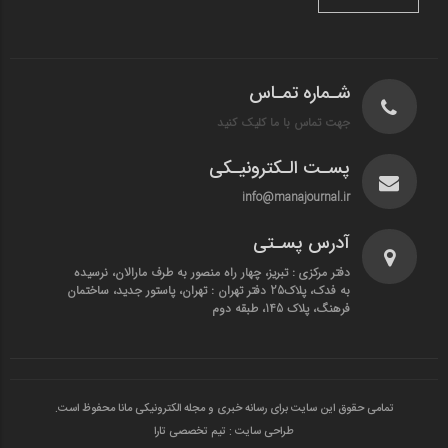
شـماره تمـاس
جهت تماس با ما کلیک کنید
پسـت الـکترونیـکی
info@manajournal.ir
آدرس پسـتی
دفتر مرکزی : تبریز، چهار راه منصور به طرف مارالان، نرسیده
به فدک، پلاک25 دفتر تهران : تهران، پاستور جدید، ساختمان
فرهنگ، پلاک 145، طبقه دوم
تمامی حقوق این سایت برای رسانه خبری و مجله الکترونیکی مانا محفوظ است.
طراحی سایت : تیم تخصصی تارا