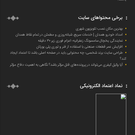
برخی محتواهای سایت
بهترین مکان نصب تلویزیون شهری
امداد خودرو همدان | خدمات سریع، شبانه‌روزی و مطمئن در تمام نقاط همدان
نمایندگی یخچال سامسونگ زعفرانیه؛ اعزام فوری زیر ۳۰ دقیقه
افزایش عمر قطعات صنعتی با استفاده از فنر و توری پلی یورتان
طراحی سایت برند شخصی؛ چه محتوایی باید در صفحه اصلی باشد تا اعتماد ایجاد
کند؟
آیا وکیل کیفری می‌تواند در پرونده‌های قتل مؤثر باشد؟ نگاهی به اهمیت دفاع مؤثر
نماد اعتماد الکترونیکی