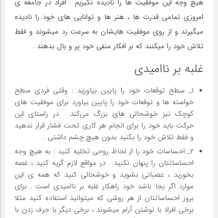
هیچ وجه این موفقیت ها را نادیده نگیریم . افراد در جامعه ی
امروزی تمامی قدرت ها ، هنر ها و توانایی های خود را نادیده
میگیرند و از روی موفقیت هایشان به سرعت رد میشوند و فقط
تلاش خود را میکنند که بر افکار منفی خود پر و بال بدهند .
غلبه بر ناامیدی
۱_ سطح توقعات خود را پایین بیاورید : وقتی فردی سطح
خواسته ها و توقعات خود را پایین بیاورد برای موفقیت های
کوچک نیز خوشحالی های بزرگ می‌کند . در راستای این
حرکت باید خود را برای انجام هر کاری تحت فشار قرار ندهید
و فقط تلاش خود را بکنید بدون هیچ چشم داشتی .
۲_ احساسات خود را از لحاظ روحی تخلیه کنید : به هیچ وجه
احساساتتان را پنهان نکنید . در مواقع لازم گریه کنید ، غصه
بخورید ، عصبانی بشوید و خوشحالی کنید که همه ی این
موارد اگر بجا باشد خود راهکار غلبه بر ناامیدی است . برای
بروز احساساتتان از هر روشی که میتوانید استفاده کنید مثلا
برخی افراد با نوشتن آرام میشوند ، برخی دیگر با حرف زدن با