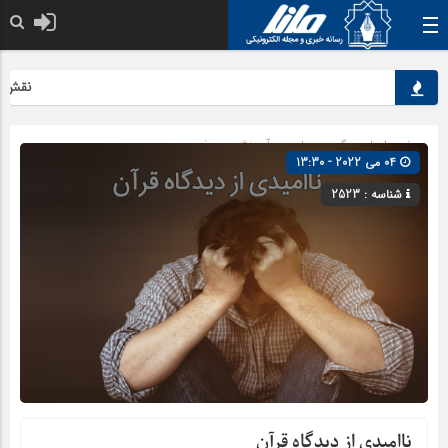
نقش کلیدی
صفحه اصلی
» گروه »
علمی و آموزشی
»
مذهبی
04 می 2022 - 13:30
شناسه : 2523
ناامیدی از دیدگاه قرآن