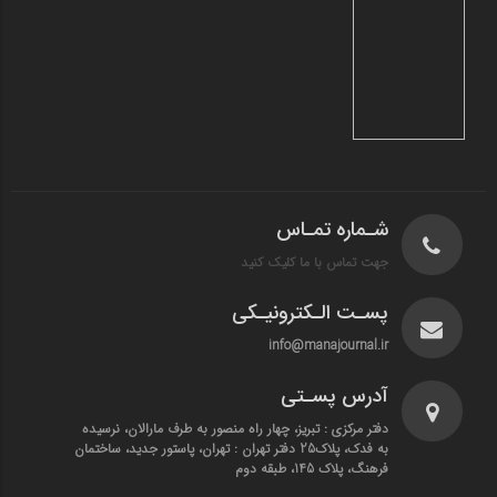
شـماره تمـاس
جهت تماس با ما کلیک کنید
پسـت الـکترونیـکی
info@manajournal.ir
آدرس پسـتی
دفتر مرکزی : تبریز، چهار راه منصور به طرف مارالان، نرسیده
به فدک، پلاک25 دفتر تهران : تهران، پاستور جدید، ساختمان
فرهنگ، پلاک 145، طبقه دوم