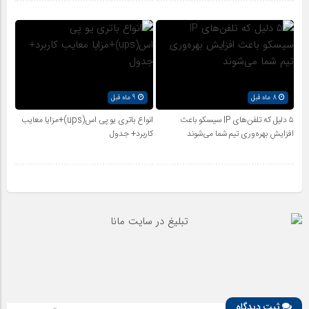
8 ماه قبل
9 ماه قبل
۵ دلیل که تلفن‌های IP سیسکو باعث
انواع باتری یو پی اس(ups)+مزایا معایب
افزایش بهره‌وری تیم شما می‌شوند
کاربرد+ جدول
ثبت دیدگاه