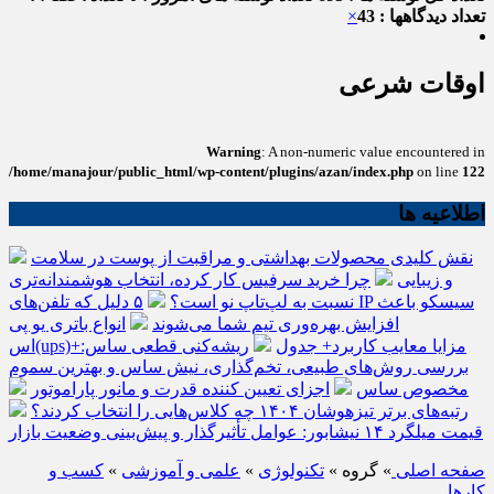
تعداد دیدگاهها : 43
×
اوقات شرعی
Warning
: A non-numeric value encountered in
/home/manajour/public_html/wp-content/plugins/azan/index.php
on line
122
اطلاعیه ها
نقش کلیدی محصولات بهداشتی و مراقبت از پوست در سلامت
و زیبایی
چرا خرید سرفیس کار کرده، انتخاب هوشمندانه‌تری
نسبت به لپ‌تاپ نو است؟
۵ دلیل که تلفن‌های IP سیسکو باعث
افزایش بهره‌وری تیم شما می‌شوند
انواع باتری یو پی
اس(ups)+مزایا معایب کاربرد+ جدول
ریشه‌کنی قطعی ساس:
بررسی روش‌های طبیعی، تخم‌گذاری، نیش ساس و بهترین سموم
مخصوص ساس
اجزای تعیین کننده قدرت و مانور پاراموتور
رتبه‌های برتر تیزهوشان ۱۴۰۴ چه کلاس‌هایی را انتخاب کردند؟
قیمت میلگرد ۱۴ نیشابور: عوامل تأثیرگذار و پیش‌بینی وضعیت بازار
صفحه اصلی
» گروه »
تکنولوژی
»
علمی و آموزشی
»
کسب و
کارها