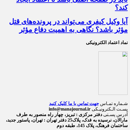
کند؟
آیا وکیل کیفری می‌تواند در پرونده‌های قتل
مؤثر باشد؟ نگاهی به اهمیت دفاع مؤثر
نماد اعتماد الکترونیکی
شـماره تمـاس
جهت تماس با ما کلیک کنید
پسـت الـکترونیـکی
info@manajournal.ir
آدرس پسـتی
دفتر مرکزی : تبریز، چهار راه منصور به طرف
مارالان، نرسیده به فدک، پلاک25 دفتر تهران : تهران، پاستور جدید،
ساختمان فرهنگ، پلاک 145، طبقه دوم