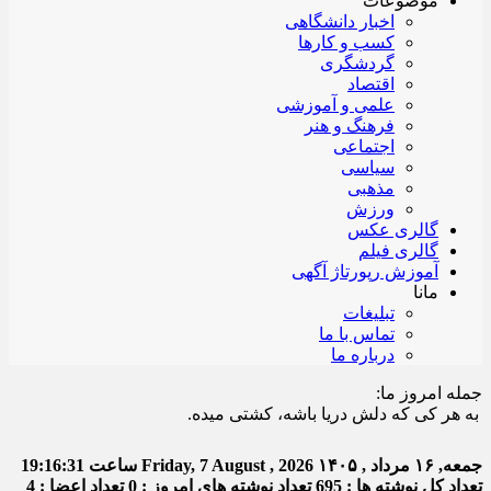
موضوعات
اخبار دانشگاهی
کسب و کارها
گردشگری
اقتصاد
علمی و آموزشی
فرهنگ و هنر
اجتماعی
سیاسی
مذهبی
ورزش
گالری عکس
گالری فیلم
آموزش رپورتاژ آگهی
مانا
تبلیغات
تماس با ما
درباره ما
جمله امروز ما:
ر کی که دلش دریا باشه، کشتی میده.
جمعه, ۱۶ مرداد , ۱۴۰۵
Friday, 7 August , 2026
ساعت
19:16:32
تعداد کل نوشته ها : 695
تعداد نوشته های امروز : 0
تعداد اعضا : 4