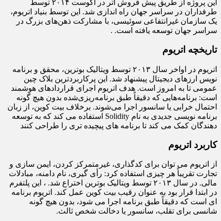
این پروژه از طریق پیش فروش اتر در آگوست ۲۰۱۴ توسط
طرفداران در سراسر جهان راه اندازی شد. این توسط بنیاد اتریوم،
یک سازمان غیرانتفاعی سوئیسی، با مشارکت ذهن‌های بزرگ در
سراسر جهان توسعه یافته است. .
تاریخچه اتریوم
اتریوم در اواخر سال ۲۰۱۳ توسط ویتالیک بوترین، محقق و برنامه
نویس ارزهای دیجیتال پیشنهاد شد. این پرکاربردترین بلاک چین
عمومی تا به امروز است. هدف اتریوم اجرای قراردادهای هوشمند
است: برنامه‌هایی که دقیقاً طبق برنامه‌ریزی‌شده بدون هیچ گونه
احتمال خرابی یا سانسور اجرا می‌شوند. برخلاف بیت کوین، از زبان
برنامه نویسی جدیدی به نام Solidity استفاده می کند که به توسعه
دهندگان کمک می کند تا برنامه های پیچیده تری را طراحی کنند
کاربرد اتریوم
از اتریوم می توان برای کدگذاری، غیرمتمرکز کردن، ایمن سازی و
تجارت تقریباً هر چیزی استفاده کرد: رأی گیری، نام دامنه، مبادلات
مالی. در سال ۲۰۱۳ توسط ویتالیک بوترین اختراع شد. ، این پلتفرم
در ابتدا قرار بود به عنوان رقیب بیت کوین عمل کند. اتریوم برنامه
ای است که دقیقاً طبق برنامه اجرا می شود، بدون هیچ گونه
شانسی برای تقلب، سانسور یا دخالت شخص ثالث.