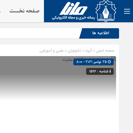
صفحه نخست
م
اطلاعیه ها
صفحه اصلی
» گروه »
تکنولوژی
»
علمی و آموزشی
25 نوامبر 2021 - 8:00
شناسه : 1596