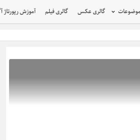
وضوعات
گالری عکس
گالری فیلم
آموزش رپورتاژ آ
نقش ک