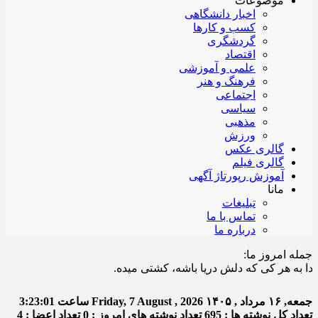
موضوعات
اخبار دانشگاهی
کسب و کارها
گردشگری
اقتصاد
علمی و آموزشی
فرهنگ و هنر
اجتماعی
سیاسی
مذهبی
ورزش
گالری عکس
گالری فیلم
آموزش رپورتاژ آگهی
مانا
تبلیغات
تماس با ما
درباره ما
جمله امروز ما:
ه هر کی که دلش دریا باشه، کشتی میده.
جمعه, ۱۶ مرداد , ۱۴۰۵
Friday, 7 August , 2026
ساعت
3:23:02
تعداد کل نوشته ها : 695
تعداد نوشته های امروز : 0
تعداد اعضا : 4