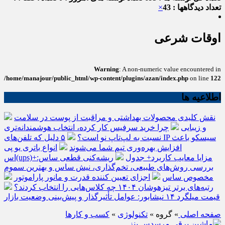
تعداد دیدگاهها : 43
×
اوقات شرعی
Warning
: A non-numeric value encountered in
/home/manajour/public_html/wp-content/plugins/azan/index.php
on line
122
اطلاعیه ها
نقش کلیدی محصولات بهداشتی و مراقبت از پوست در سلامت
و زیبایی
چرا خرید سرفیس کار کرده، انتخاب هوشمندانه‌تری
نسبت به لپ‌تاپ نو است؟
۵ دلیل که تلفن‌های IP سیسکو باعث
افزایش بهره‌وری تیم شما می‌شوند
انواع باتری یو پی
اس(ups)+مزایا معایب کاربرد+ جدول
ریشه‌کنی قطعی ساس:
بررسی روش‌های طبیعی، تخم‌گذاری، نیش ساس و بهترین سموم
مخصوص ساس
اجزای تعیین کننده قدرت و مانور پاراموتور
رتبه‌های برتر تیزهوشان ۱۴۰۴ چه کلاس‌هایی را انتخاب کردند؟
قیمت میلگرد ۱۴ نیشابور: عوامل تأثیرگذار و پیش‌بینی وضعیت بازار
صفحه اصلی
» گروه »
تکنولوژی
»
کسب و کارها