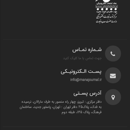
شـماره تمـاس
جهت تماس با ما کلیک کنید
پسـت الـکترونیـکی
info@manajournal.ir
آدرس پسـتی
دفتر مرکزی : تبریز، چهار راه منصور به طرف مارالان، نرسیده
به فدک، پلاک25 دفتر تهران : تهران، پاستور جدید، ساختمان
فرهنگ، پلاک 145، طبقه دوم