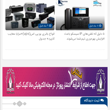
8 ماه قبل
9 ماه قبل
۵ دلیل که تلفن‌های IP سیسکو باعث
انواع باتری یو پی اس(ups)+مزایا معایب
افزایش بهره‌وری تیم شما می‌شوند
کاربرد+ جدول
ثبت دیدگاه