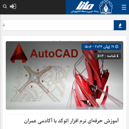
نقش کل
صفحه اصلی
» گروه »
تکنولوژی
»
علمی و آموزشی
19 ژوئن 2024 - 15:06
شناسه : 5114
آموزش حرفه‌ای نرم افزار اتوکد با آکادمی عمران