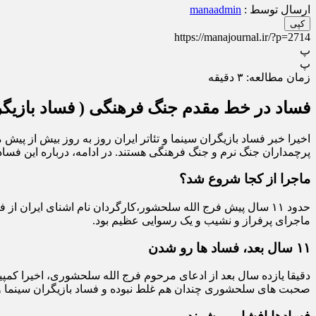
ارسال توسط :
manaadmin
کپی
https://manajournal.ir/?p=2714
پ
پ
زمان مطالعه:
۳
دقیقه
فساد در خط مقدم جنگ فرهنگی ( فساد بازیگران
اخیرا خبر فساد بازیگران سینما و تئاتر ایران روز به روز بیش از پی
پرچمداران جنگ نرم و جنگ فرهنگی هستند. در ادامه، درباره این فسا
ماجرا از کجا شروع شد؟
حدود ۱۱ سال پیش فرج الله سلحشور،کارگردان نام اشنای ایران 
ماجرای پرفراز و نشیب و یک رسوایی عظیم بود.
۱۱ سال بعد، فساد ها رو شدن
دقیقا یازده سال بعد از ادعای مرحوم فرج الله سلحشوری، اخیرا
صحبت های سلحشوری چندان هم غلط نبوده و فساد بازیگران سینما و ت