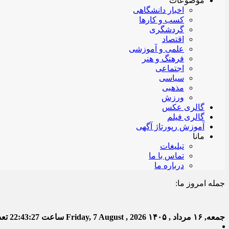
موضوعات
اخبار دانشگاهی
کسب و کارها
گردشگری
اقتصاد
علمی و آموزشی
فرهنگ و هنر
اجتماعی
سیاسی
مذهبی
ورزش
گالری عکس
گالری فیلم
آموزش رپورتاژ آگهی
مانا
تبلیغات
تماس با ما
درباره ما
جمله امروز ما:
خدا به
جمعه, ۱۶ مرداد , ۱۴۰۵
Friday, 7 August , 2026
ساعت
22:43:28
تعدا