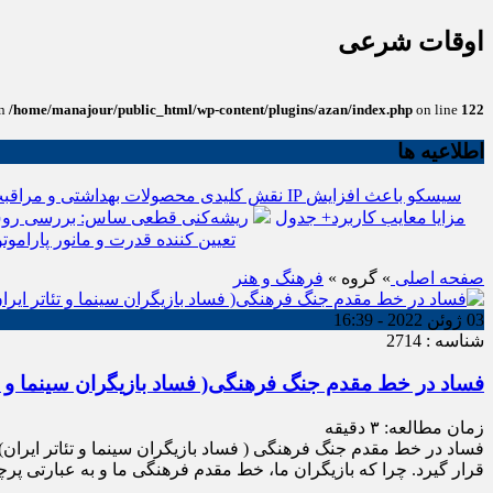
اوقات شرعی
in
/home/manajour/public_html/wp-content/plugins/azan/index.php
on line
122
اطلاعیه ها
نقش کلیدی محصولات بهداشتی و مراقبت
انواع باتری یو پی اس(ups)+مزایا معایب کاربرد+ جدول
ریشه‌کنی قطعی ساس: بررسی روش
تعیین کننده قدرت و مانور پاراموتو
صفحه اصلی
» گروه »
فرهنگ و هنر
03 ژوئن 2022 - 16:39
شناسه : 2714
فساد در خط مقدم جنگ فرهنگی( فساد بازیگران سینما و تئا
زمان مطالعه:
۳
دقیقه
فساد در خط مقدم جنگ فرهنگی ( فساد بازیگران سینما و تئاتر ایران)
قرار گیرد. چرا که بازیگران ما، خط مقدم فرهنگی ما و به عبارتی پر