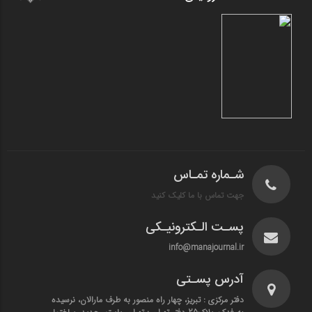
شـماره تمـاس
جهت تماس با ما کلیک کنید
پسـت الـکترونیـکی
info@manajournal.ir
آدرس پسـتی
دفتر مرکزی : تبریز، چهار راه منصور به طرف مارالان، نرسیده