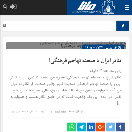
نقش کل
صفحه اصلی
» گروه »
اجتماعی
»
فرهنگ و هنر
»
مذهبی
14 مارس 2022 - 18:00
شناسه : 2178
تئاتر ایران یا صحنه تهاجم فرهنگی!
زمان مطالعه:
۳
دقیقه
تئاتر ایران یا صحنه تهاجم فرهنگی! همراه من باشید تا کمی درباره تئاتر
ایران یا صحنه تهاجم فرهنگی صحبت کنیم. وقتی صحبت از تئاتر به میان
می آید، همواره در ذهن من لحظات شاد، مفرح، عالی همراه با حس خوب
نقش می بندد. این یک واقعیت است که من عاشق تئاتر هستم و همواره به
[…]
ارسال توسط :
manaadmin
نویسنده : علی محمد ولی پور