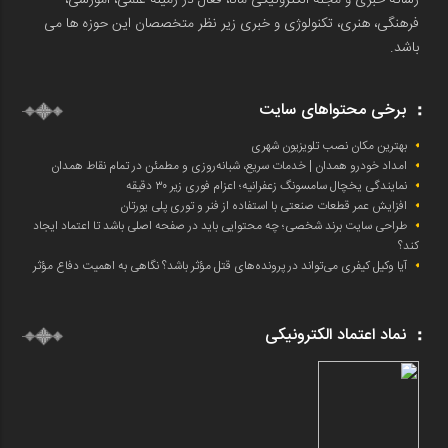
رسانه خبری و مجله الکترونیکی مانا، فعال در زمینه علمی، آموزشی،
فرهنگی، هنری، تکنولوژی و خبری زیر نظر متخصصان این حوزه ها می
باشد.
برخی محتواهای سایت
بهترین مکان نصب تلویزیون شهری
امداد خودرو همدان | خدمات سریع، شبانه‌روزی و مطمئن در تمام نقاط همدان
نمایندگی یخچال سامسونگ زعفرانیه؛ اعزام فوری زیر ۳۰ دقیقه
افزایش عمر قطعات صنعتی با استفاده از فنر و توری پلی یورتان
طراحی سایت برند شخصی؛ چه محتوایی باید در صفحه اصلی باشد تا اعتماد ایجاد
کند؟
آیا وکیل کیفری می‌تواند در پرونده‌های قتل مؤثر باشد؟ نگاهی به اهمیت دفاع مؤثر
نماد اعتماد الکترونیکی