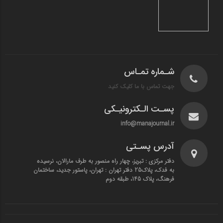
شـماره تمـاس
جهت تماس با ما کلیک کنید
پسـت الـکترونیـکی
info@manajournal.ir
آدرس پسـتی
دفتر مرکزی : تبریز، چهار راه منصور به طرف مارالان، نرسیده
به فدک، پلاک25 دفتر تهران : تهران، پاستور جدید، ساختمان
فرهنگ، پلاک 145، طبقه دوم