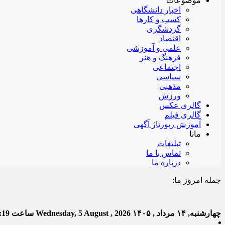
موضوعات
اخبار دانشگاهی
کسب و کارها
گردشگری
اقتصاد
علمی و آموزشی
فرهنگ و هنر
اجتماعی
سیاسی
مذهبی
ورزش
گالری عکس
گالری فیلم
آموزش رپورتاژ آگهی
مانا
تبلیغات
تماس با ما
درباره ما
جمله امروز ما:
خدا ب
چهارشنبه, ۱۴ مرداد , ۱۴۰۵
Wednesday, 5 August , 2026
ساعت
:20