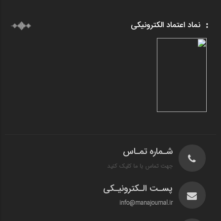
نماد اعتماد الکترونیکی
شـماره تمـاس
جهت تماس با ما کلیک کنید
پسـت الـکترونیـکی
info@manajournal.ir