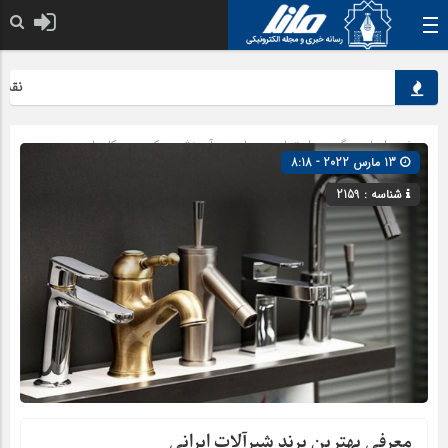
نقش کلی
صفحه اصلی
» گروه »
اجتماعی
»
علمی و آموزشی
»
کسب و کارها
13 مارس 2022 - 8:18
شناسه : 2159
معرفی بهترین برند شیرآلات ایرانی