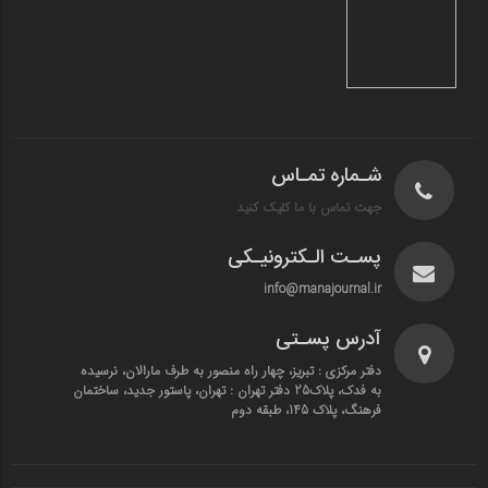
شـماره تمـاس
جهت تماس با ما کلیک کنید
پسـت الـکترونیـکی
info@manajournal.ir
آدرس پسـتی
دفتر مرکزی : تبریز، چهار راه منصور به طرف مارالان، نرسیده
به فدک، پلاک25 دفتر تهران : تهران، پاستور جدید، ساختمان
فرهنگ، پلاک 145، طبقه دوم