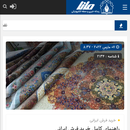
نقش کلی
صفحه اصلی
» گروه »
اجتماعی
»
فرهنگ و هنر
»
کسب و کارها
07 مارس 2022 - 8:37
شناسه : 2134
خرید فرش ایرانی
راهنمای کامل خرید فرش ایرانی