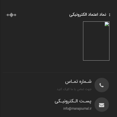
نماد اعتماد الکترونیکی
شـماره تمـاس
جهت تماس با ما کلیک کنید
پسـت الـکترونیـکی
info@manajournal.ir