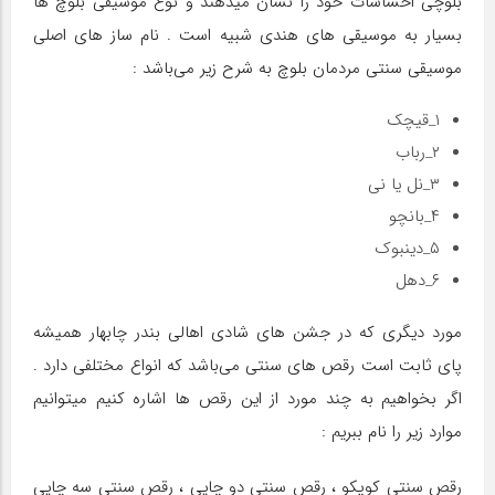
بلوچی احساسات خود را نشان میدهند و نوع موسیقی بلوچ ها
بسیار به موسیقی های هندی شبیه است . نام ساز های اصلی
موسیقی سنتی مردمان بلوچ به شرح زیر می‌باشد :
۱_قیچک
۲_رباب
۳_نل یا نی
۴_بانچو
۵_دینبوک
۶_دهل
مورد دیگری که در جشن های شادی اهالی بندر چابهار همیشه
پای ثابت است رقص های سنتی می‌باشد که انواع مختلفی دارد .
اگر بخواهیم به چند مورد از این رقص ها اشاره کنیم میتوانیم
موارد زیر را نام ببریم :
رقص سنتی کوپکو ، رقص سنتی دو چایی ، رقص سنتی سه چایی