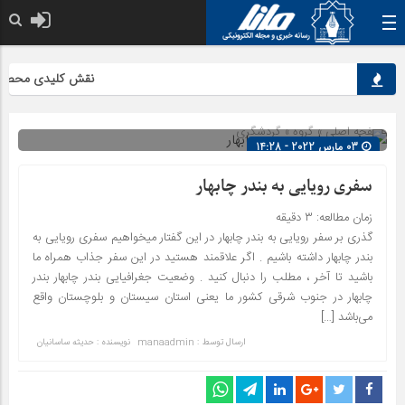
نقش کلیدی محصولات ب
صفحه اصلی
» گروه »
گردشگری
03 مارس 2022 - 14:28
شناسه : 2114
سفری رویایی به بندر چابهار
زمان مطالعه:
۳
دقیقه
گذری بر سفر رویایی به بندر چابهار در این گفتار میخواهیم سفری رویایی به
بندر چابهار داشته باشیم . اگر علاقمند هستید در این سفر جذاب همراه ما
باشید تا آخر ، مطلب را دنبال کنید . وضعیت جغرافیایی بندر چابهار بندر
چابهار در جنوب شرقی کشور ما یعنی استان سیستان و بلوچستان واقع
می‌باشد […]
ارسال توسط :
manaadmin
نویسنده : حدیثه ساسانیان