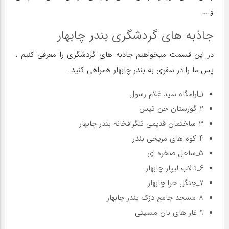
و …
جاذبه های گردشگری بندر چابهار
در این قسمت میخواهیم جاذبه های گردشگری را معرفی کنیم ،
پس ما را در سفری به بندر چابهار همراهی کنید .
۱_ارامگاه سید غلام رسول
۲_گورستان جن تیس
۳_ساختمان قدیمی تلگرافخانه بندر چابهار
۴_کوه های مریخی بندر
۵_ساحل صخره ای
۶_تالاب لیپار چابهار
۷_جنگل حرا چابهار
۸_مسجد جامع دزک بندر چابهار
۹_غار های بان مسیتی