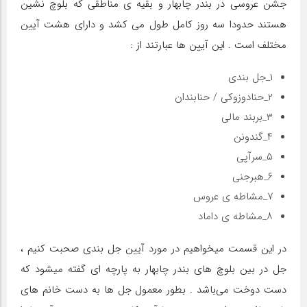
جشن عروسی در بندر چابهار و بقیه ی مناطقی که بلوچ نشین
هستند حدودا سه روز کامل طول می کشد و دارای هشت آیین
مختلف است . این آیین ها عبارتند از :
۱_جل بندی
۲_حنادوزوکی / حنابندان
۳_بربند مالی
۴_گندونن
۵_سرآپی
۶_هبرجنی
۷_مشاطه ی عروس
۸_مشاطه ی داماد
در این قسمت میخواهیم در مورد آیین جل بندی صحبت کنیم ،
جل در بین بلوچ های بندر چابهار به پارچه ای گفته میشود که
دست دوخت می‌باشد . بطور معمول جل ها به دست خانم های