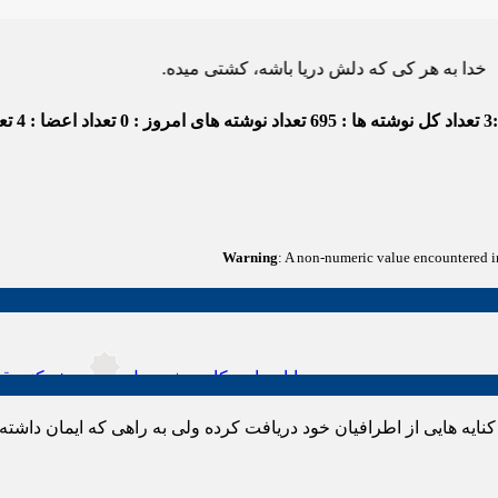
 که دلش دریا باشه، کشتی میده.
3
تعداد کل نوشته ها : 695
تعداد نوشته های امروز : 0
تعداد اعضا : 4
تعد
Warning
: A non-numeric value encountered 
اع باتری یو پی اس(ups)+مزایا معایب کاربرد+ جدول
ریشه‌کنی قطعی ساس: بررسی روش‌ه
کنایه هایی از اطرافیان خود دریافت کرده ولی به راهی که ایمان داشته