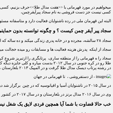
میخواهیم در مورد قهرمانی با <<هفت مدال طلا>>حرف بزنیم، کسی 
کسی نیست جز دست فروشی به نام سجاد پیرآیقرچمن،
البته این قهرمان ملی در رده ناشنوایان فعالیت دارد و متاسفانه مسئ
سجاد پیر آیقر چمن کیست ؟ و چگونه توانسته بدون حمایتی به ۷ مدال طلای جهانی 
سجاد ۲۸ سالشه، مجرده و در خانه پدری زندگی میکند و ده ساله که از سمت مسئولین وعده کار شنیده ولی تا به این لحظه بی نتیجه بوده است.
سجاد از اینکه پدرش هزینه فعالیت ها و مسابقات رو میده خجالت می
طلا رو در کره جنوبی در سال ۲۰۱۲ بدست
در رشته پرتاب دیسک مدال طلا گرفت و در المپیک ۲۰۱۳ بلغارستان مدال برنز بدست آورد.
در سال ۲۰۱۵ در ناشنوایان آسیا و اقیانوسیه که در چین برگزار شد در رشته پرتاب دیسک طلا و دررشته پرتاب وزنه برنز گرفت.
وی در سال ۲۰۱۶ مدال برنز در بلغارستان و در سال ۲۰۱۷ در کشور چین مدال طلا رو مال خودش کرد و در مسابقات لهستان مدال طلا گرفته که مجموع آن ۷ نشان رنگی برای کشور شده است.
خب حالا قضاوت با شما آیا همچین فردی لایق یک شغل نی