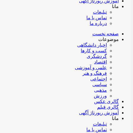
آموزش رپورتاژ آگهی
مانا
تبلیغات
تماس با ما
درباره ما
صفحه نخست
موضوعات
اخبار دانشگاهی
کسب و کارها
گردشگری
اقتصاد
علمی و آموزشی
فرهنگ و هنر
اجتماعی
سیاسی
مذهبی
ورزش
گالری عکس
گالری فیلم
آموزش رپورتاژ آگهی
مانا
تبلیغات
تماس با ما