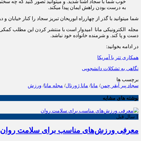
خوب شما با سجاد آشنا شدید. و میتوانید تصور کنید که چه سختی 
به درست بودن راهش ایمان پیدا میکند.
شما میتوانید با گذر از چهارراه ابوریحان تبریز سجاد را کنار خیابان و 
مجله الکترونیکی مانا امیدوار است با منتشر کردن این مطلب کمکی 
دست و پا کند. و شرمنده خانواده خود نباشد.
در ادامه بخوانید:
همکاری تتر با آمریکا
نگاهی به تشکلات دانشجویی
برچسب ها
سجاد پیر آیقر چمن
/
مانا
/
مانا ژورنال
/
مجله مانا
/
ورزش
نوشته های مشابه
1 سال قبل
معرفی ورزش‌های مناسب برای سلامت روان