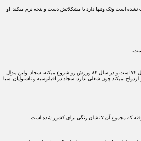
ده است وتک وتنها دارد با مشکلاتش دست و پنجه نرم میکند. او
سجاد را ه قهرمانی را از منطقه ساری، پرتابگری را ازتبریز شروع کرده و به لهستان رسونده و هنوز پرقدرت نیز ادامه دارد. سجاد متولد سال ۷۲ است و در سال ۸۴ ورزش رو شروع میکنه، سجاد اولین مدال
مین خاطر ازدواج نمیکند چون شغلی ندارد: سجاد در اقیانوسیه و ناشنوایان آسیا