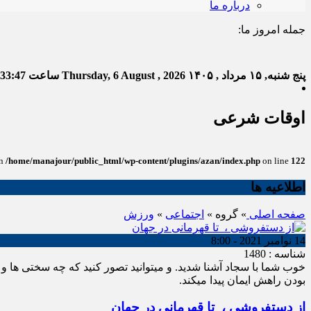
درباره ما
جمله امروز ما:
خدا به هر کی
پنج شنبه, ۱۵ مرداد , ۱۴۰۵
Thursday, 6 August , 2026
ساعت
:33:49
اوقات شرعی
in
/home/manajour/public_html/wp-content/plugins/azan/index.php
on line
122
اطلاعیه ها
صفحه اصلی
» گروه »
اجتماعی
»
ورزش
انو
14 نوامبر 2021 - 8:00
شناسه : 1480
خوب شما با سجاد آشنا شدید. و میتوانید تصور کنید که چه سختی ها و 
بودن راهش ایمان پیدا میکند.
از دستفروشی ، تا قهرمانی در جهان