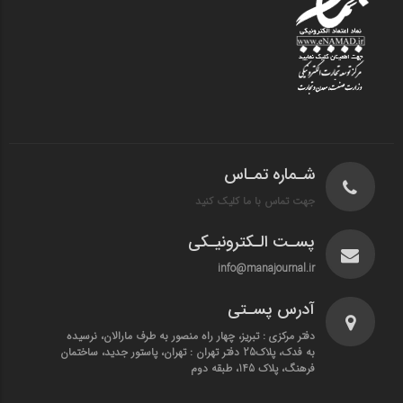
شـماره تمـاس
جهت تماس با ما کلیک کنید
پسـت الـکترونیـکی
info@manajournal.ir
آدرس پسـتی
دفتر مرکزی : تبریز، چهار راه منصور به طرف مارالان، نرسیده
به فدک، پلاک25 دفتر تهران : تهران، پاستور جدید، ساختمان
فرهنگ، پلاک 145، طبقه دوم